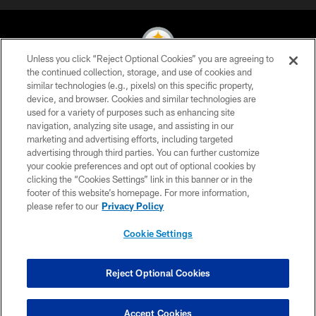
Unless you click “Reject Optional Cookies” you are agreeing to
the continued collection, storage, and use of cookies and
similar technologies (e.g., pixels) on this specific property,
© 2026 Pittsburgh Steelers. All Rights Reserved
device, and browser. Cookies and similar technologies are
used for a variety of purposes such as enhancing site
PRIVACY POLICY
navigation, analyzing site usage, and assisting in our
TERMS OF USE
marketing and advertising efforts, including targeted
advertising through third parties. You can further customize
ACCESSIBILITY
your cookie preferences and opt out of optional cookies by
clicking the “Cookies Settings” link in this banner or in the
CONTACT US
footer of this website’s homepage. For more information,
SITE MAP
please refer to our
Privacy Policy
AD CHOICES
Cookie Settings
YOUR PRIVACY CHOICES
COOKIE SETTINGS
Reject Optional Cookies
PREFERENCE CENTER
Accept Cookies