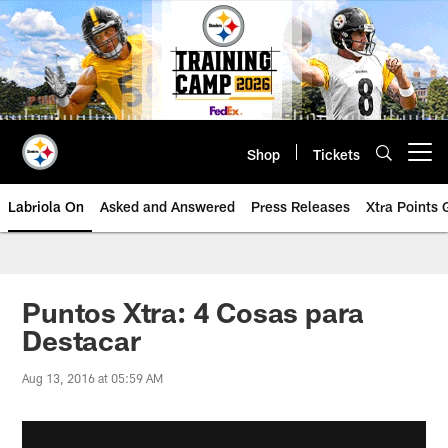
Skip
to
main
content
Shop
Tickets
Open menu button
Labriola On
Asked and Answered
Press Releases
Xtra Points
Puntos Xtra: 4 Cosas para
Destacar
Aug 13, 2016 at 05:59 AM