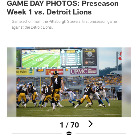
GAME DAY PHOTOS: Preseason
Week 1 vs. Detroit Lions
Game action from the Pittsburgh Steelers' first preseason game
against the Detroit Lions.
1 / 70