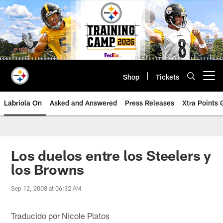
Skip
to
main
content
Shop
Tickets
Open menu button
Labriola On
Asked and Answered
Press Releases
Xtra Points
Los duelos entre los Steelers y
los Browns
Sep 12, 2008 at 06:32 AM
Traducido por Nicole Platos