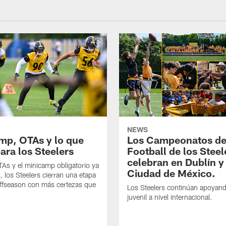
NEWS
mp, OTAs y lo que
Los Campeonatos de
ara los Steelers
Football de los Steel
celebran en Dublín y
As y el minicamp obligatorio ya
Ciudad de México.
, los Steelers cierran una etapa
offseason con más certezas que
Los Steelers continúan apoyando
juvenil a nivel internacional.