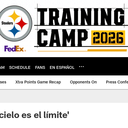
AM
SCHEDULE
FANS
EN ESPAÑOL
ases
Xtra Points Game Recap
Opponents On
Press Conf
ielo es el límite'