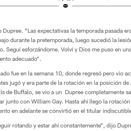
o Dupree. "Las expectativas la temporada pasada er
jo durante la pretemporada, luego sucedió la lesió
. Seguí esforzándome. Volví y Dios me puso en una
mento adecuado".
o fue en la semana 10, donde regresó pero vio acc
es jugó y era parte de la rotación en la posición de
ills de Buffalo, se vio a un Dupree completamente 
lar junto con William Gay. Hasta ahí llego la rotació
o en adelante se convirtió en el titular indiscutibl
uir rotando y estar ahí constantemente", dijo Dupre