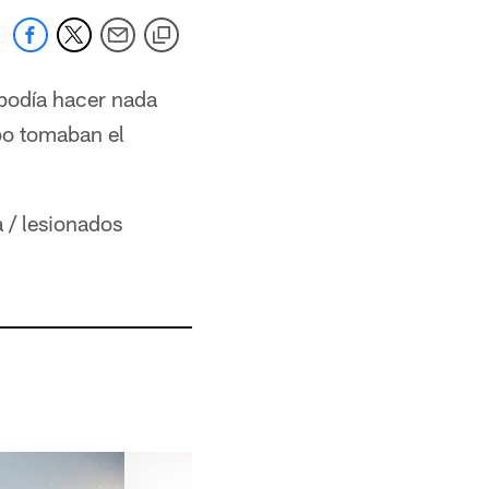
podía hacer nada
po tomaban el
a / lesionados