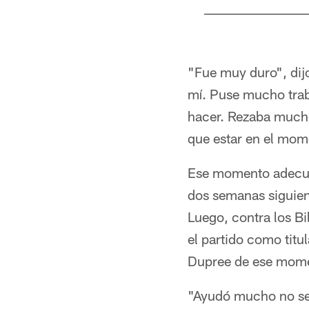
Pause
Play
"Fue muy duro", dij
mí. Puse mucho traba
hacer. Rezaba mucho
que estar en el mo
Ese momento adecuad
dos semanas siguient
Luego, contra los B
el partido como titu
Dupree de ese moment
"Ayudó mucho no seg