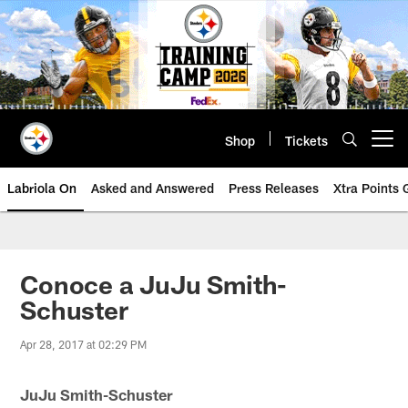
Skip
to
main
content
Shop
Tickets
Open menu button
Labriola On
Asked and Answered
Press Releases
Xtra Points
Conoce a JuJu Smith-
Schuster
Apr 28, 2017 at 02:29 PM
JuJu Smith-Schuster