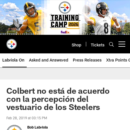
Skip
to
main
content
Shop
Tickets
Open menu button
Labriola On
Asked and Answered
Press Releases
Xtra Points
Colbert no está de acuerdo
con la percepción del
vestuario de los Steelers
Feb 28, 2019 at 03:15 PM
Bob Labriola