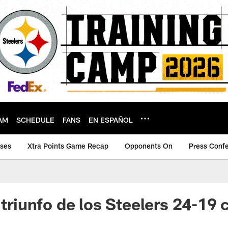
AM
SCHEDULE
FANS
EN ESPAÑOL
ases
Xtra Points Game Recap
Opponents On
Press Conf
 triunfo de los Steelers 24-19 