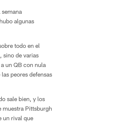
ra semana
y hubo algunas
obre todo en el
, sino de varias
 a un QB con nula
e las peores defensas
o sale bien, y los
e muestra Pittsburgh
e un rival que