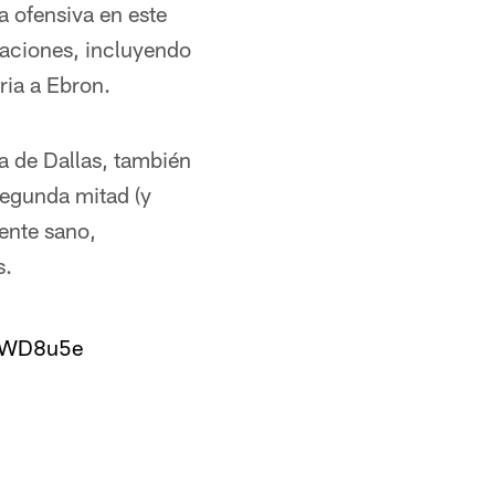
la ofensiva en este
taciones, incluyendo
ria a Ebron.
a de Dallas, también
segunda mitad (y
ente sano,
s.
v5WD8u5e