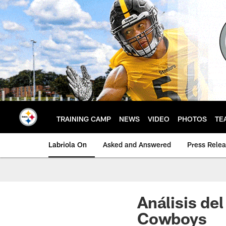
Skip
to
main
content
TRAINING CAMP
NEWS
VIDEO
PHOTOS
TE
Labriola On
Asked and Answered
Press Rele
Análisis del
Cowboys