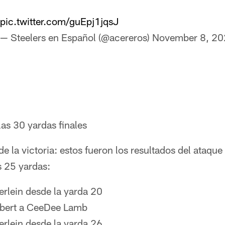
pic.twitter.com/guEpj1jqsJ
— Steelers en Español (@acereros)
November 8, 20
las 30 yardas finales
 de la victoria: estos fueron los resultados del ataq
s 25 yardas:
rlein desde la yarda 20
lbert a CeeDee Lamb
rlein desde la yarda 26