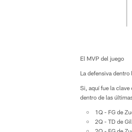
El MVP del juego
La defensiva dentro 
Si, aquí fue la clave
dentro de las última
1Q - FG de Zue
2Q - TD de Gi
2Q - FG de Zue