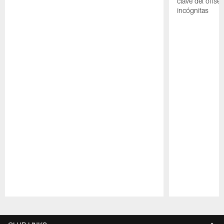
clave del offs
incógnitas
Pause
Play