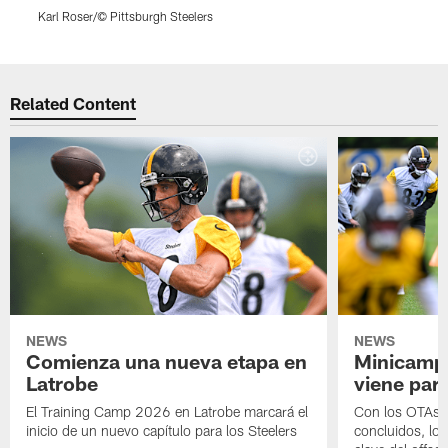
Karl Roser/© Pittsburgh Steelers
K
Pause
Play
Related Content
NEWS
NEWS
Comienza una nueva etapa en
Minicamp,
Latrobe
viene para
El Training Camp 2026 en Latrobe marcará el
Con los OTAs y
inicio de un nuevo capítulo para los Steelers
concluidos, los