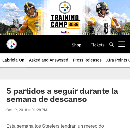
Skip
to
main
content
Shop
Tickets
Open menu button
Labriola On
Asked and Answered
Press Releases
Xtra Points
5 partidos a seguir durante la
semana de descanso
Oct 19, 2018 at 01:28 PM
Esta semana los Steelers tendrán un merecido