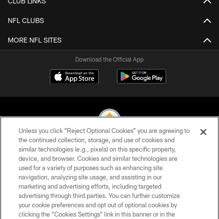
CLUB LINKS
NFL CLUBS
MORE NFL SITES
Download the Official App
Unless you click “Reject Optional Cookies” you are agreeing to
the continued collection, storage, and use of cookies and
similar technologies (e.g., pixels) on this specific property,
© 2026 Pittsburgh Steelers. All Rights Reserved
device, and browser. Cookies and similar technologies are
used for a variety of purposes such as enhancing site
PRIVACY POLICY
navigation, analyzing site usage, and assisting in our
TERMS OF USE
marketing and advertising efforts, including targeted
advertising through third parties. You can further customize
ACCESSIBILITY
your cookie preferences and opt out of optional cookies by
clicking the “Cookies Settings” link in this banner or in the
CONTACT US