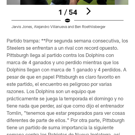
1 / 54
Jarvis Jones, Alejandro Villanueva and Ben Roethlisberger
J
Pause
Play
Partido trampa: **Por segunda semana consecutiva, los
Steelers se enfrentan a un rival con record opuesto.
Pittsburgh llega al partido contra los Dolphins con
marca de 4 ganados y uno perdido mientras que los
Dolphins llegan con marca de 1 ganado y 4 perdidos. A
pesar de que en papel Pittsburgh es claro favorito en
este partido, el encuentro es peligroso por varias
razones. Los Dolphins son un equipo que
prácticamente se juega la temporada el domingo y no
tiene nada que perder, así que como dijo el entrenador
Tomlin, "tenemos que estar preparados para ver cosas
diferentes de parte de ellos." Por otra parte, Pittsburgh
tiene un partido de suma importancia la siguiente
semana contra los Patriotas de Nueva Inglaterra, así