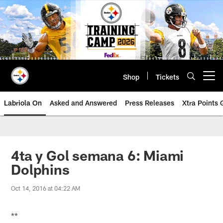
Skip
to
main
content
Shop
Tickets
Open menu button
Labriola On
Asked and Answered
Press Releases
Xtra Points
4ta y Gol semana 6: Miami
Dolphins
Oct 14, 2016 at 04:22 AM
**