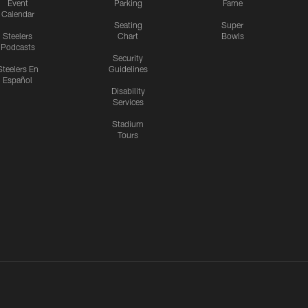
Event
Parking
Fame
Calendar
Seating
Super
Steelers
Chart
Bowls
Podcasts
Security
Steelers En
Guidelines
Español
Disability
Services
Stadium
Tours