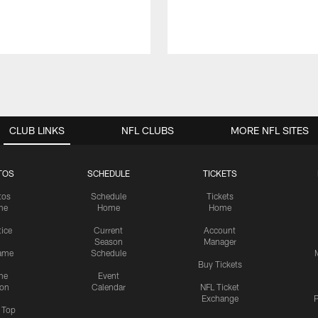
CLUB LINKS
NFL CLUBS
MORE NFL SITES
TOS
SCHEDULE
TICKETS
tos
Schedule
Tickets
me
Home
Home
tice
Current
Account
Season
Manager
ame
Schedule
Buy Tickets
me
Event
ion
Calendar
NFL Ticket
Exchange
P
s Top