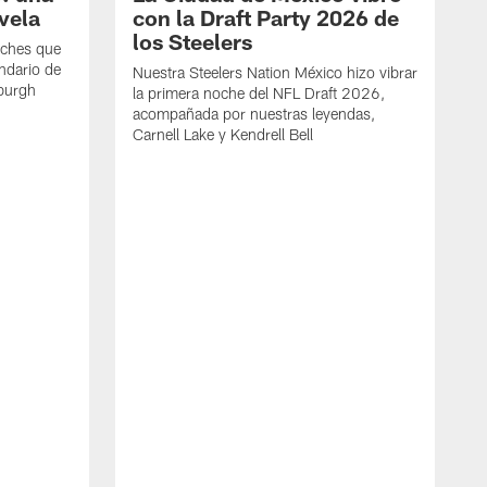
vela
con la Draft Party 2026 de
los Steelers
oches que
ndario de
Nuestra Steelers Nation México hizo vibrar
sburgh
la primera noche del NFL Draft 2026,
acompañada por nuestras leyendas,
Carnell Lake y Kendrell Bell
L
3
p