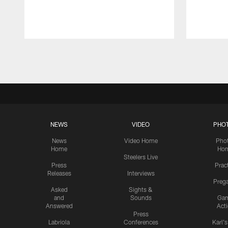
Pause
Play
NEWS
VIDEO
PHO
News
Video Home
Pho
Home
Ho
Steelers Live
Press
Prac
Releases
Interviews
Preg
Asked
Sights &
and
Sounds
Ga
Answered
Act
Press
Labriola
Conferences
Karl'