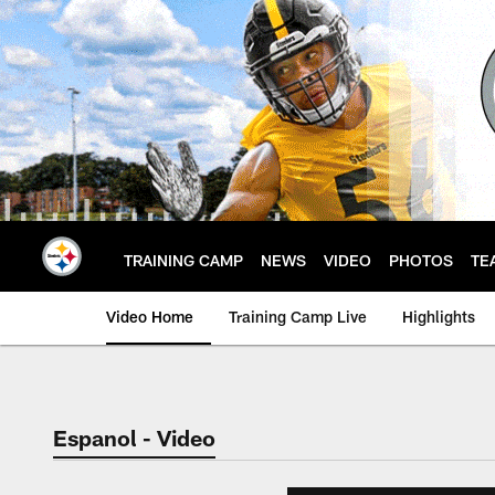
Skip
to
main
content
TRAINING CAMP
NEWS
VIDEO
PHOTOS
TE
Video Home
Training Camp Live
Highlights
Espanol - Video