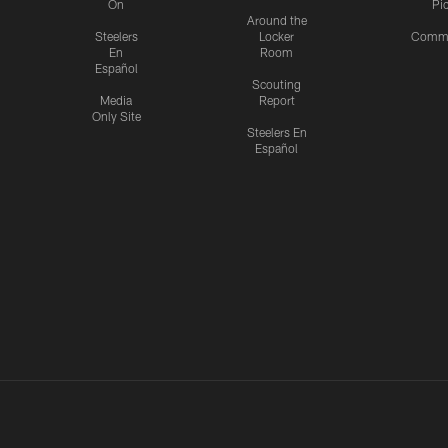
On
Pi
Around the
Steelers
Locker
Commu
En
Room
Español
Scouting
Media
Report
Only Site
Steelers En
Español