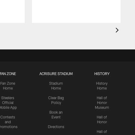
FAN ZONE
ACRISURE STADIUM
HISTORY
Fan Zone
Stadium
History
Home
Home
Home
Steelers
Clear Bag
Hall of
Official
Policy
Honor
Mobile App
Museum
Book an
Contests
Event
Hall of
and
Honor
romotions
Directions
Hall of