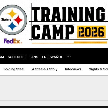
AM
SCHEDULE
FANS
EN ESPAÑOL
Forging Steel
A Steelers Story
Interviews
Sights & So