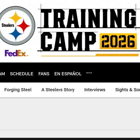
AM
SCHEDULE
FANS
EN ESPAÑOL
Forging Steel
A Steelers Story
Interviews
Sights & So