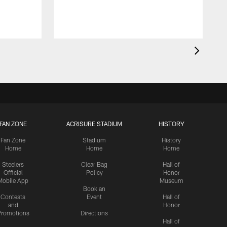
FAN ZONE
ACRISURE STADIUM
HISTORY
Fan Zone
Stadium
History
Home
Home
Home
Steelers
Clear Bag
Hall of
Official
Policy
Honor
Mobile App
Museum
Book an
Contests
Event
Hall of
and
Honor
romotions
Directions
Hall of