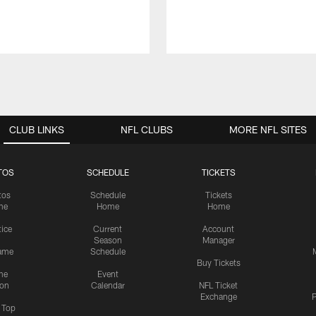
CLUB LINKS
NFL CLUBS
MORE NFL SITES
TOS
SCHEDULE
TICKETS
tos
Schedule
Tickets
me
Home
Home
tice
Current
Account
Season
Manager
ame
Schedule
Buy Tickets
me
Event
ion
Calendar
NFL Ticket
Exchange
P
s Top