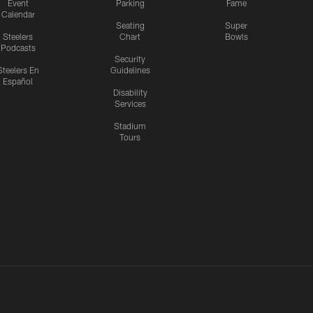
Event
Parking
Fame
Calendar
Seating
Super
Steelers
Chart
Bowls
Podcasts
Security
Steelers En
Guidelines
Español
Disability
Services
Stadium
Tours