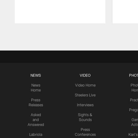
Pause
Play
NEWS
VIDEO
PHO
News
Video Home
Pho
Home
Ho
Steelers Live
Press
Prac
Releases
Interviews
Preg
Asked
Sights &
and
Sounds
Ga
Answered
Act
Press
Labriola
Conferences
Karl'