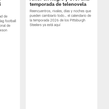
i
temporada de telenovela
Reencuentros, rivales, días y noches que
pueden cambiarlo todo… el calendario de
ad de
la temporada 2026 de los Pittsburgh
lag football
Steelers ya está aquí
onal de
awson
N
l
a
C