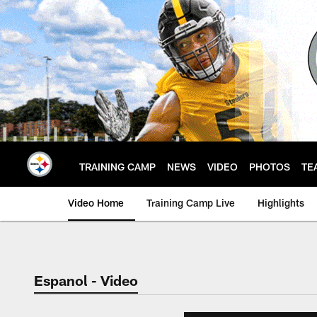
Skip
to
main
content
TRAINING CAMP
NEWS
VIDEO
PHOTOS
TE
Video Home
Training Camp Live
Highlights
Espanol - Video