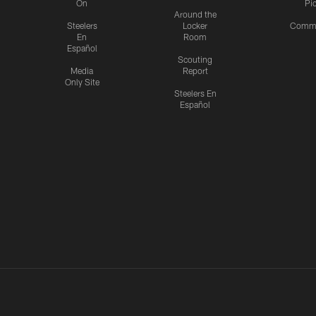
On
Pi
Around the
Steelers
Locker
Commu
En
Room
Español
Scouting
Media
Report
Only Site
Steelers En
Español