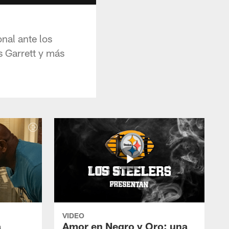
nal ante los
s Garrett y más
VIDEO
a
Amor en Negro y Oro: una