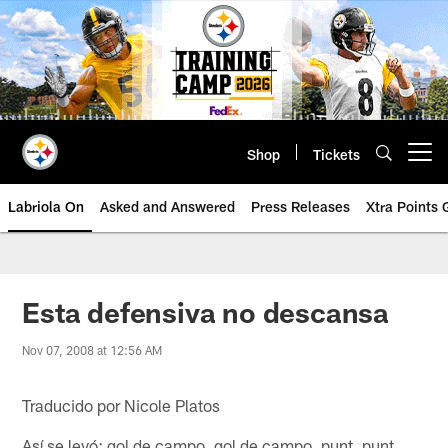
Skip
to
main
content
Shop
Tickets
Open menu button
Labriola On
Asked and Answered
Press Releases
Xtra Points
Esta defensiva no descansa
Nov 07, 2008 at 12:56 AM
Traducido por Nicole Platos
Así se leyó: gol de campo, gol de campo, punt, punt,