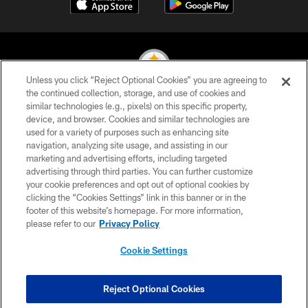
Unless you click “Reject Optional Cookies” you are agreeing to
the continued collection, storage, and use of cookies and
similar technologies (e.g., pixels) on this specific property,
© 2026 Pittsburgh Steelers. All Rights Reserved
device, and browser. Cookies and similar technologies are
used for a variety of purposes such as enhancing site
PRIVACY POLICY
navigation, analyzing site usage, and assisting in our
TERMS OF USE
marketing and advertising efforts, including targeted
advertising through third parties. You can further customize
ACCESSIBILITY
your cookie preferences and opt out of optional cookies by
clicking the “Cookies Settings” link in this banner or in the
CONTACT US
footer of this website’s homepage. For more information,
SITE MAP
please refer to our
Privacy Policy
AD CHOICES
Cookie Settings
YOUR PRIVACY CHOICES
COOKIE SETTINGS
Reject Optional Cookies