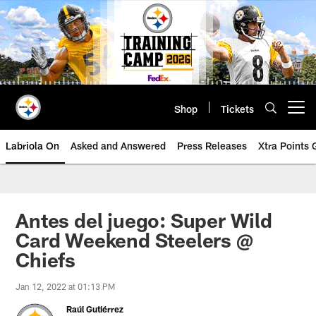
Skip
to
main
content
Shop
Tickets
Open menu button
Labriola On
Asked and Answered
Press Releases
Xtra Points
Antes del juego: Super Wild
Card Weekend Steelers @
Chiefs
Jan 12, 2022 at 01:13 PM
Raúl Gutiérrez