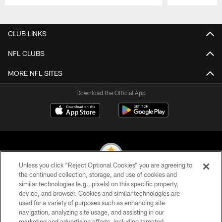
Pause
Play
CLUB LINKS
NFL CLUBS
MORE NFL SITES
Download the Official App
Unless you click “Reject Optional Cookies” you are agreeing to
the continued collection, storage, and use of cookies and
similar technologies (e.g., pixels) on this specific property,
© 2026 Pittsburgh Steelers. All Rights Reserved
device, and browser. Cookies and similar technologies are
used for a variety of purposes such as enhancing site
PRIVACY POLICY
navigation, analyzing site usage, and assisting in our
TERMS OF USE
marketing and advertising efforts, including targeted