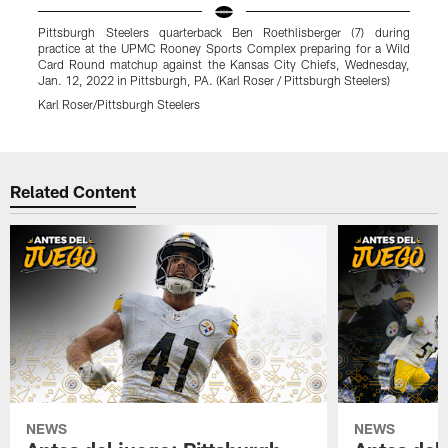
Pittsburgh Steelers quarterback Ben Roethlisberger (7) during
P
practice at the UPMC Rooney Sports Complex preparing for a Wild
t
Card Round matchup against the Kansas City Chiefs, Wednesday,
m
Jan. 12, 2022 in Pittsburgh, PA. (Karl Roser / Pittsburgh Steelers)
i
Karl Roser/Pittsburgh Steelers
K
Pause
Play
Related Content
NEWS
NEWS