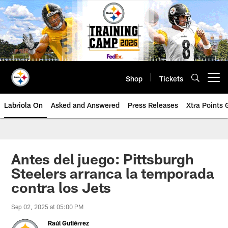
Skip
to
main
content
Shop
Tickets
Open menu button
Labriola On
Asked and Answered
Press Releases
Xtra Points
Antes del juego: Pittsburgh
Steelers arranca la temporada
contra los Jets
Sep 02, 2025 at 05:00 PM
Raúl Gutiérrez