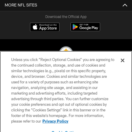
MORE NFL SITES
Download the Official App
Unless you click “Reject Optional Cookies” you are agreeing to
the continued collection, storage, and use of cookies and
similar technologies (e.g., pixels) on this specific property,
© 2026 Pittsburgh Steelers. All Rights Reserved
device, and browser. Cookies and similar technologies are
used for a variety of purposes such as enhancing site
PRIVACY POLICY
navigation, analyzing site usage, and assisting in our
TERMS OF USE
marketing and advertising efforts, including targeted
advertising through third parties. You can further customize
ACCESSIBILITY
your cookie preferences and opt out of optional cookies by
clicking the “Cookies Settings” link in this banner or in the
CONTACT US
footer of this website’s homepage. For more information,
SITE MAP
please refer to our
Privacy Policy
AD CHOICES