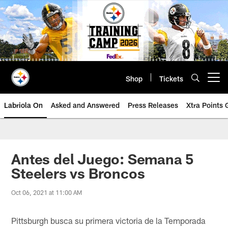
Skip
to
main
content
Shop
Tickets
Open menu button
Labriola On
Asked and Answered
Press Releases
Xtra Points
Antes del Juego: Semana 5
Steelers vs Broncos
Oct 06, 2021 at 11:00 AM
Pittsburgh busca su primera victoria de la Temporada