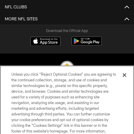
NFL CLUBS
MORE NFL SITES
Download the Official App
Unless you click “Reject Optional Cookies” you are agreeing to
the continued collection, storage, and use of cookies and
similar technologies (e.g., pixels) on this specific property,
© 2026 Pittsburgh Steelers. All Rights Reserved
device, and browser. Cookies and similar technologies are
used for a variety of purposes such as enhancing site
PRIVACY POLICY
navigation, analyzing site usage, and assisting in our
TERMS OF USE
marketing and advertising efforts, including targeted
advertising through third parties. You can further customize
ACCESSIBILITY
your cookie preferences and opt out of optional cookies by
clicking the “Cookies Settings” link in this banner or in the
CONTACT US
footer of this website’s homepage. For more information,