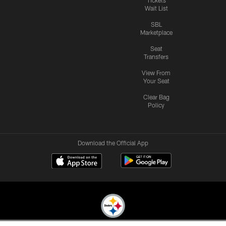
Wait List
SBL
Marketplace
Seat
Transfers
View From
Your Seat
Clear Bag
Policy
Download the Official App