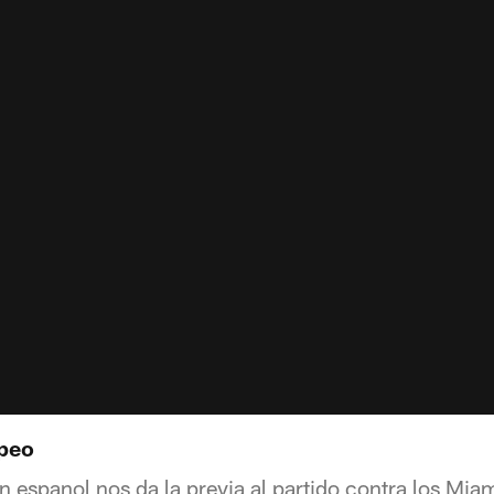
lpeo
n espanol nos da la previa al partido contra los Mia