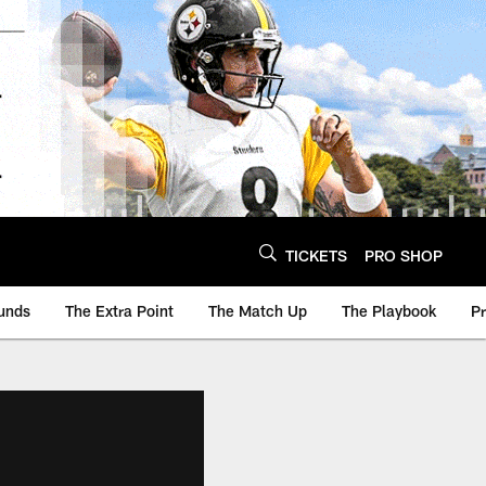
TICKETS
PRO SHOP
unds
The Extra Point
The Match Up
The Playbook
P