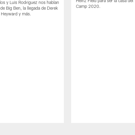
Heinz Field para ser la casa del 
los y Luis Rodriguez nos hablan
Camp 2020.
 de Big Ben, la llegada de Derek
 Heyward y más.