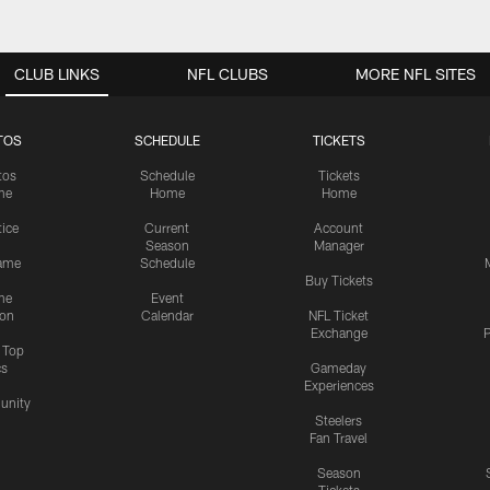
CLUB LINKS
NFL CLUBS
MORE NFL SITES
TOS
SCHEDULE
TICKETS
tos
Schedule
Tickets
me
Home
Home
tice
Current
Account
Season
Manager
ame
Schedule
Buy Tickets
me
Event
ion
Calendar
NFL Ticket
Exchange
P
s Top
cs
Gameday
Experiences
nity
Steelers
Fan Travel
Season
Tickets