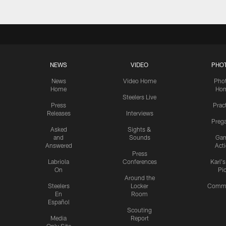
NEWS
VIDEO
PHO
News
Video Home
Pho
Home
Ho
Steelers Live
Press
Prac
Releases
Interviews
Preg
Asked
Sights &
and
Sounds
Ga
Answered
Act
Press
Labriola
Conferences
Karl'
On
Pi
Around the
Steelers
Locker
Commu
En
Room
Español
Scouting
Media
Report
Only Site