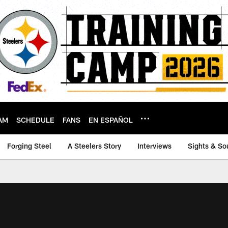
AM
SCHEDULE
FANS
EN ESPAÑOL
Forging Steel
A Steelers Story
Interviews
Sights & So