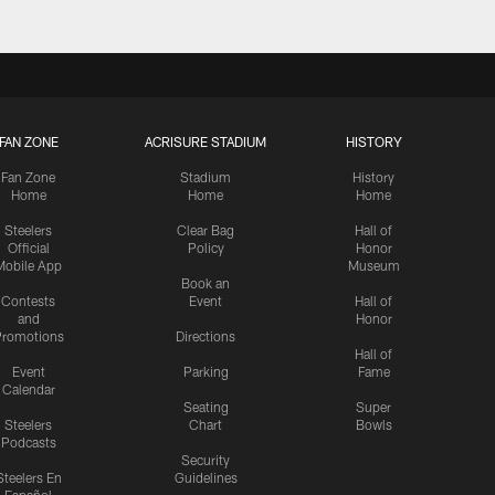
FAN ZONE
ACRISURE STADIUM
HISTORY
Fan Zone
Stadium
History
Home
Home
Home
Steelers
Clear Bag
Hall of
Official
Policy
Honor
Mobile App
Museum
Book an
Contests
Event
Hall of
and
Honor
romotions
Directions
Hall of
Event
Parking
Fame
Calendar
Seating
Super
Steelers
Chart
Bowls
Podcasts
Security
Steelers En
Guidelines
Español