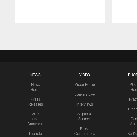
Pause
Play
NEWS
VIDEO
PHO
News
Video Home
Pho
Home
Ho
Steelers Live
Press
Prac
Releases
Interviews
Preg
Asked
Sights &
and
Sounds
Ga
Answered
Act
Press
Labriola
Conferences
Karl'