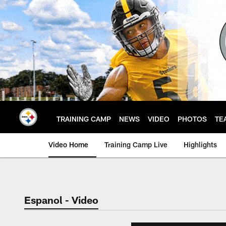
Skip
to
main
content
TRAINING CAMP
NEWS
VIDEO
PHOTOS
TE
Video Home
Training Camp Live
Highlights
Espanol - Video