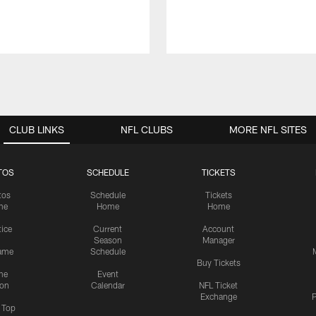
CLUB LINKS
NFL CLUBS
MORE NFL SITES
TOS
SCHEDULE
TICKETS
tos
Schedule
Tickets
me
Home
Home
tice
Current
Account
Season
Manager
ame
Schedule
Buy Tickets
me
Event
ion
Calendar
NFL Ticket
Exchange
P
s Top