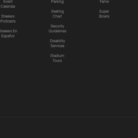
Event
Parking
Fame
Calendar
Seating
Super
Steelers
Chart
Bowls
Podcasts
Security
Steelers En
Guidelines
Español
Disability
Services
Stadium
Tours