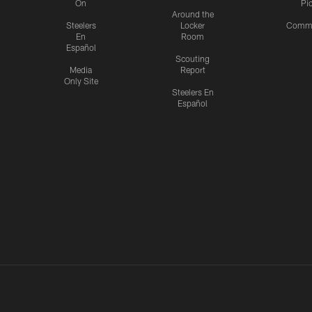
On
Pi
Around the
Steelers
Locker
Commu
En
Room
Español
Scouting
Media
Report
Only Site
Steelers En
Español