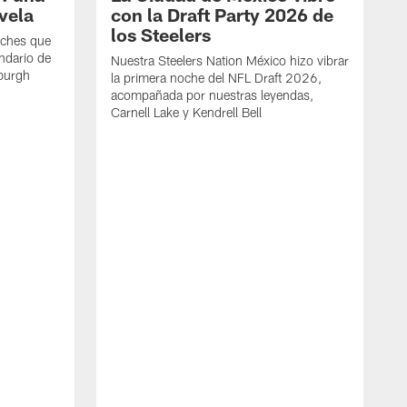
vela
con la Draft Party 2026 de
los Steelers
oches que
ndario de
Nuestra Steelers Nation México hizo vibrar
sburgh
la primera noche del NFL Draft 2026,
acompañada por nuestras leyendas,
Carnell Lake y Kendrell Bell
L
3
p