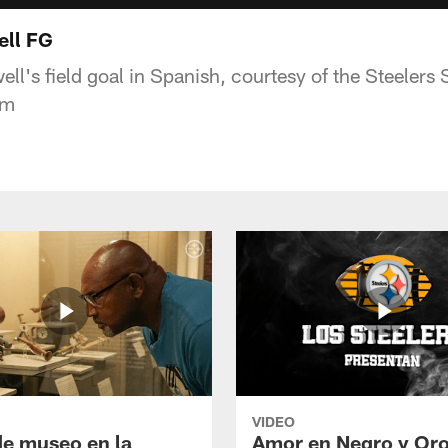
ell FG
ell's field goal in Spanish, courtesy of the Steeler
am
VIDEO
de museo en la
Amor en Negro y Oro