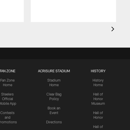
FAN ZONE
ACRISURE STADIUM
HISTORY
Fan Zone
Stadium
History
Home
Home
Home
Steelers
Clear Bag
Hall of
Official
Policy
Honor
Mobile App
Museum
Book an
Contests
Event
Hall of
and
Honor
romotions
Directions
Hall of