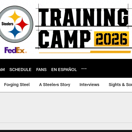
AM
SCHEDULE
FANS
EN ESPAÑOL
Forging Steel
A Steelers Story
Interviews
Sights & So