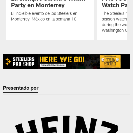
Party en Monterrey
Watch Part
El increíble evento de los Steelers en
The Steelers host
Monterrey, México en la semana 10
season watch par
during the week
Washington Co
Pause
Play
Presentado por