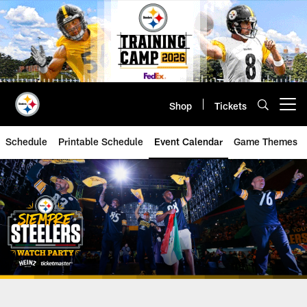
Skip
to
main
content
Shop
Tickets
Open menu button
Schedule
Printable Schedule
Event Calendar
Game Themes
Siempre Steelers Watch Party | P