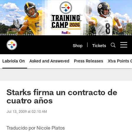
Skip
to
main
content
Shop
Tickets
Open menu button
Labriola On
Asked and Answered
Press Releases
Xtra Points
Starks firma un contracto de
cuatro años
Jul 13, 2009 at 02:10 AM
Traducido por Nicole Platos