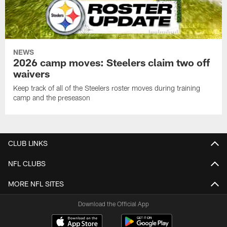
NEWS
2026 camp moves: Steelers claim two off
waivers
Keep track of all of the Steelers roster moves during training
camp and the preseason
CLUB LINKS
NFL CLUBS
MORE NFL SITES
Download the Official App