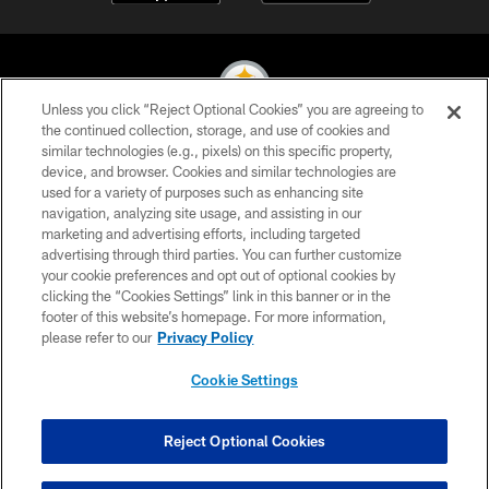
Unless you click “Reject Optional Cookies” you are agreeing to
the continued collection, storage, and use of cookies and
similar technologies (e.g., pixels) on this specific property,
© 2026 Pittsburgh Steelers. All Rights Reserved
device, and browser. Cookies and similar technologies are
used for a variety of purposes such as enhancing site
PRIVACY POLICY
navigation, analyzing site usage, and assisting in our
TERMS OF USE
marketing and advertising efforts, including targeted
advertising through third parties. You can further customize
ACCESSIBILITY
your cookie preferences and opt out of optional cookies by
clicking the “Cookies Settings” link in this banner or in the
CONTACT US
footer of this website’s homepage. For more information,
SITE MAP
please refer to our
Privacy Policy
AD CHOICES
Cookie Settings
YOUR PRIVACY CHOICES
COOKIE SETTINGS
Reject Optional Cookies
PREFERENCE CENTER