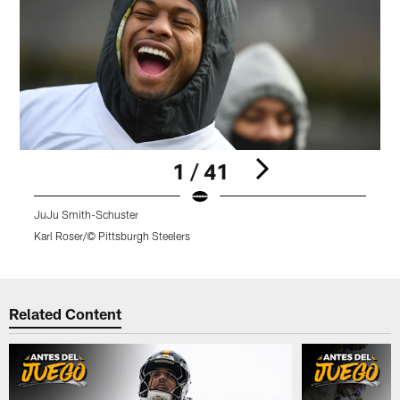
1 / 41
JuJu Smith-Schuster
T
Karl Roser/© Pittsburgh Steelers
K
Pause
Play
Related Content