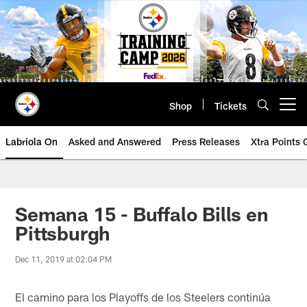
Skip
to
main
content
Shop
Tickets
Open menu button
Labriola On
Asked and Answered
Press Releases
Xtra Points
Semana 15 - Buffalo Bills en
Pittsburgh
Dec 11, 2019 at 02:04 PM
El camino para los Playoffs de los Steelers continúa