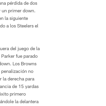
una pérdida de dos
y un primer down.
n la siguiente
o a los Steelers el
uera del juego de la
. Parker fue parado
o down. Los Browns
a penalización no
r la derecha para
nancia de 15 yardas
éxito primero
ándole la delantera