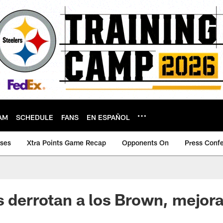
AM
SCHEDULE
FANS
EN ESPAÑOL
ases
Xtra Points Game Recap
Opponents On
Press Conf
s derrotan a los Brown, mejor