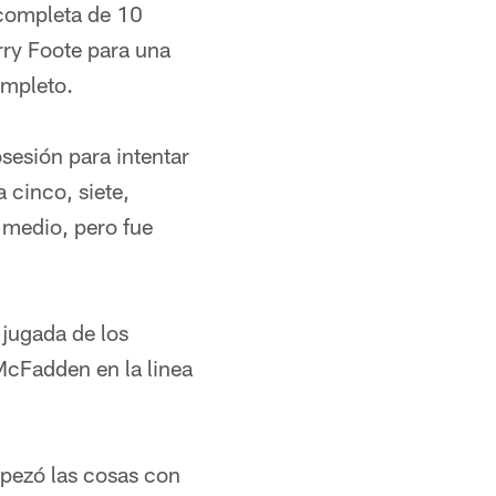
 completa de 10
rry Foote para una
ompleto.
sesión para intentar
 cinco, siete,
l medio, pero fue
 jugada de los
McFadden en la linea
mpezó las cosas con