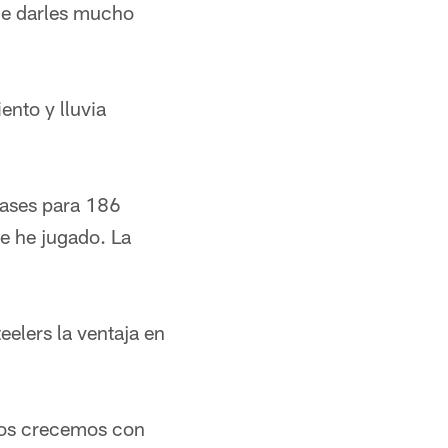
que darles mucho
nto y lluvia
pases para 186
e he jugado. La
eelers la ventaja en
 nos crecemos con