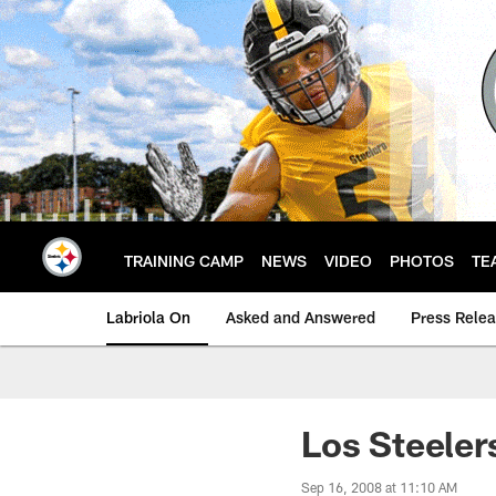
Skip
to
main
content
TRAINING CAMP
NEWS
VIDEO
PHOTOS
TE
Labriola On
Asked and Answered
Press Rele
Los Steeler
Sep 16, 2008 at 11:10 AM