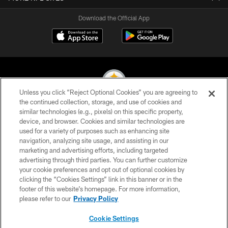
Download the Official App
Unless you click “Reject Optional Cookies” you are agreeing to
the continued collection, storage, and use of cookies and
similar technologies (e.g., pixels) on this specific property,
© 2026 Pittsburgh Steelers. All Rights Reserved
device, and browser. Cookies and similar technologies are
used for a variety of purposes such as enhancing site
PRIVACY POLICY
navigation, analyzing site usage, and assisting in our
TERMS OF USE
marketing and advertising efforts, including targeted
advertising through third parties. You can further customize
ACCESSIBILITY
your cookie preferences and opt out of optional cookies by
clicking the “Cookies Settings” link in this banner or in the
CONTACT US
footer of this website’s homepage. For more information,
SITE MAP
please refer to our
Privacy Policy
AD CHOICES
Cookie Settings