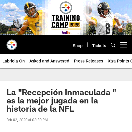
Skip
to
main
content
Shop
Tickets
Open menu button
Labriola On
Asked and Answered
Press Releases
Xtra Points
La "Recepción Inmaculada "
es la mejor jugada en la
historia de la NFL
Feb 02, 2020 at 02:30 PM