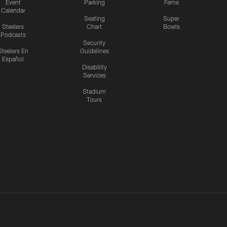
Event
Parking
Fame
Calendar
Seating
Super
Steelers
Chart
Bowls
Podcasts
Security
Steelers En
Guidelines
Español
Disability
Services
Stadium
Tours