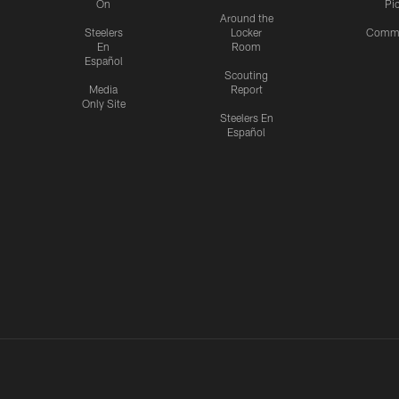
On
Pi
Around the
Steelers
Locker
Commu
En
Room
Español
Scouting
Media
Report
Only Site
Steelers En
Español