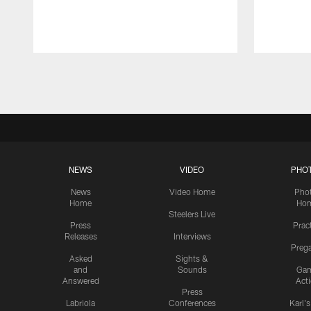
Pause
Play
NEWS
VIDEO
PHO
News
Video Home
Pho
Home
Ho
Steelers Live
Press
Prac
Releases
Interviews
Preg
Asked
Sights &
and
Sounds
Ga
Answered
Act
Press
Labriola
Conferences
Karl'