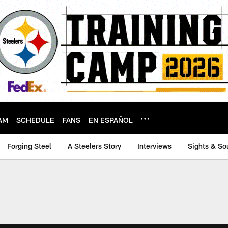
AM
SCHEDULE
FANS
EN ESPAÑOL
Forging Steel
A Steelers Story
Interviews
Sights & So