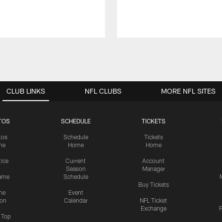
CLUB LINKS
NFL CLUBS
MORE NFL SITES
TOS
SCHEDULE
TICKETS
tos
Schedule
Tickets
me
Home
Home
tice
Current
Account
Season
Manager
ame
Schedule
Buy Tickets
me
Event
ion
Calendar
NFL Ticket
Exchange
P
s Top