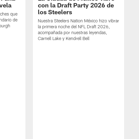
vela
con la Draft Party 2026 de
los Steelers
oches que
ndario de
Nuestra Steelers Nation México hizo vibrar
sburgh
la primera noche del NFL Draft 2026,
acompañada por nuestras leyendas,
Carnell Lake y Kendrell Bell
L
3
p