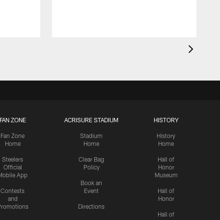
FAN ZONE
ACRISURE STADIUM
HISTORY
Fan Zone
Stadium
History
Home
Home
Home
Steelers
Clear Bag
Hall of
Official
Policy
Honor
Mobile App
Museum
Book an
Contests
Event
Hall of
and
Honor
romotions
Directions
Hall of