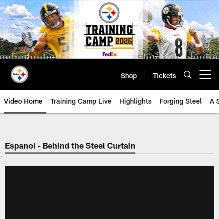
Skip
to
main
content
Shop
Tickets
Open menu button
Video Home
Training Camp Live
Highlights
Forging Steel
A 
Espanol - Behind the Steel Curtain