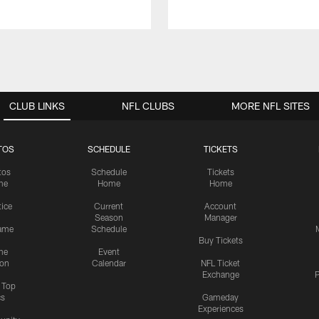
CLUB LINKS
NFL CLUBS
MORE NFL SITES
TOS
SCHEDULE
TICKETS
tos
Schedule
Tickets
me
Home
Home
tice
Current
Account
Season
Manager
ame
Schedule
Buy Tickets
me
Event
ion
Calendar
NFL Ticket
Exchange
P
s Top
cs
Gameday
Experiences