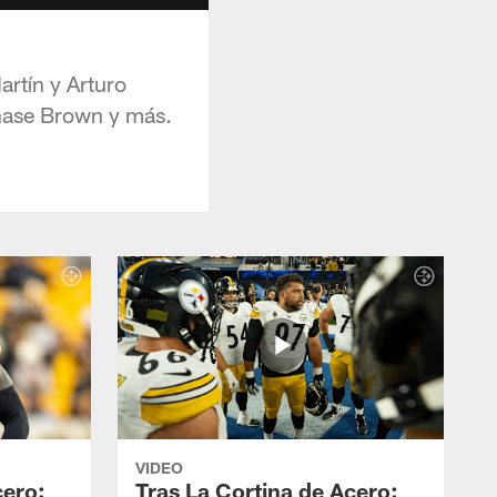
artín y Arturo
Chase Brown y más.
VIDEO
cero:
Tras La Cortina de Acero: