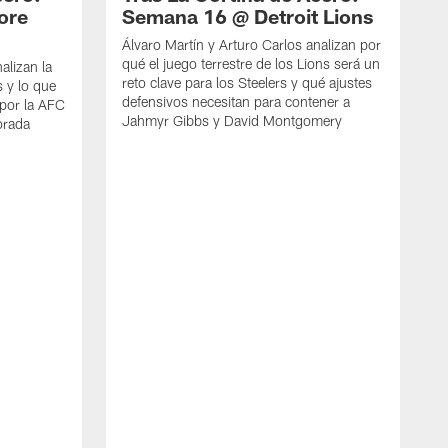
ore
Semana 16 @ Detroit Lions
Álvaro Martín y Arturo Carlos analizan por
qué el juego terrestre de los Lions será un
alizan la
reto clave para los Steelers y qué ajustes
s y lo que
defensivos necesitan para contener a
por la AFC
Jahmyr Gibbs y David Montgomery
orada
Á
q
g
n
D