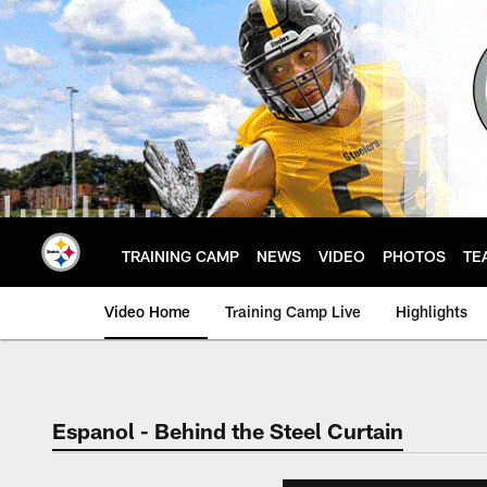
Skip
to
main
content
TRAINING CAMP
NEWS
VIDEO
PHOTOS
TE
Video Home
Training Camp Live
Highlights
Espanol - Behind the Steel Curtain