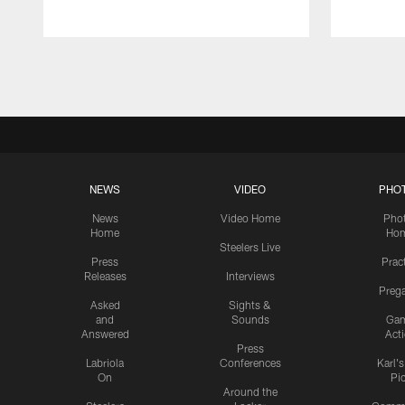
Pause
Play
NEWS
VIDEO
PHO
News
Video Home
Pho
Home
Ho
Steelers Live
Press
Prac
Releases
Interviews
Preg
Asked
Sights &
and
Sounds
Ga
Answered
Act
Press
Labriola
Conferences
Karl'
On
Pi
Around the