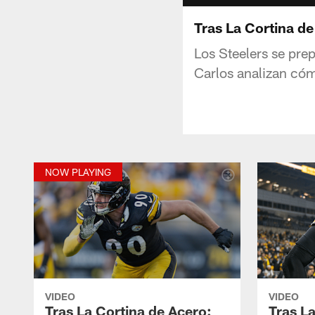
Tras La Cortina d
Los Steelers se prep
Carlos analizan cóm
NOW PLAYING
VIDEO
VIDEO
Tras La Cortina de Acero:
Tras L