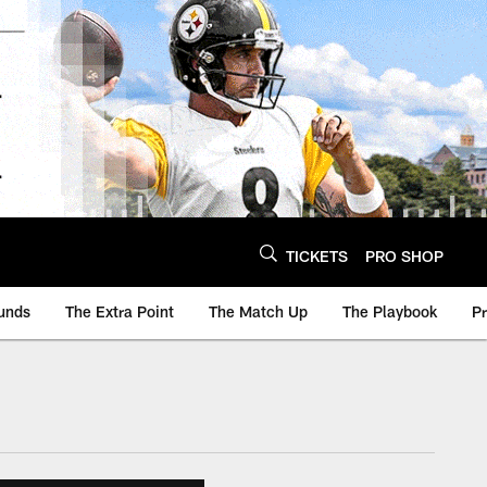
TICKETS
PRO SHOP
unds
The Extra Point
The Match Up
The Playbook
P