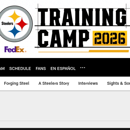
AM
SCHEDULE
FANS
EN ESPAÑOL
Forging Steel
A Steelers Story
Interviews
Sights & So