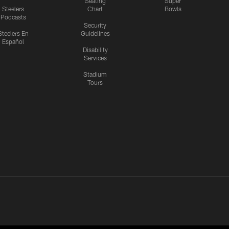
Seating
Super
Steelers
Chart
Bowls
Podcasts
Security
Steelers En
Guidelines
Español
Disability
Services
Stadium
Tours