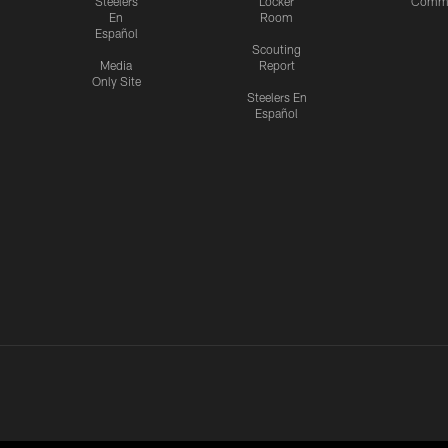
Steelers
Locker
Commu
En
Room
Español
Scouting
Media
Report
Only Site
Steelers En
Español