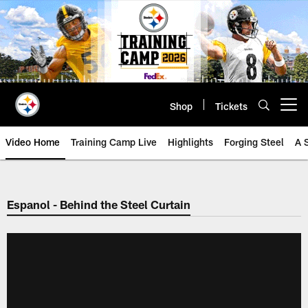
Skip
to
main
content
Shop
Tickets
Open menu button
Video Home
Training Camp Live
Highlights
Forging Steel
A 
Espanol - Behind the Steel Curtain