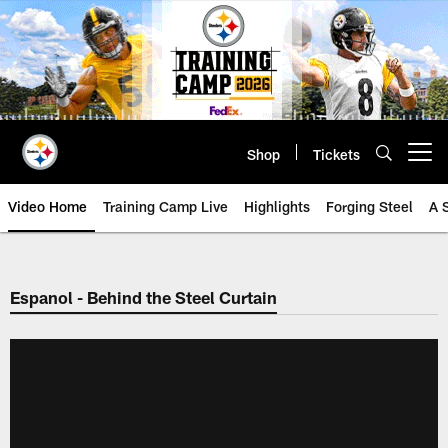
Skip
to
main
content
Shop
Tickets
Open menu button
Video Home
Training Camp Live
Highlights
Forging Steel
A 
Espanol - Behind the Steel Curtain