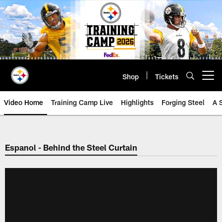
Skip
to
main
content
Shop
Tickets
Open menu button
Video Home
Training Camp Live
Highlights
Forging Steel
A 
Espanol - Behind the Steel Curtain