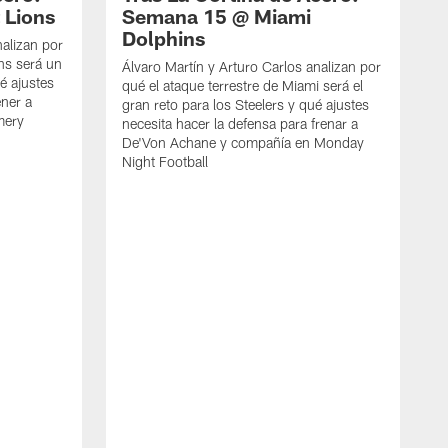
 Lions
Semana 15 @ Miami
Dolphins
nalizan por
ons será un
Álvaro Martín y Arturo Carlos analizan por
ué ajustes
qué el ataque terrestre de Miami será el
ener a
gran reto para los Steelers y qué ajustes
mery
necesita hacer la defensa para frenar a
De'Von Achane y compañía en Monday
Night Football
L
c
Á
c
v