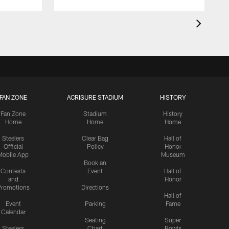
FAN ZONE
ACRISURE STADIUM
HISTORY
Fan Zone
Stadium
History
Home
Home
Home
Steelers
Clear Bag
Hall of
Official
Policy
Honor
Mobile App
Museum
Book an
Contests
Event
Hall of
and
Honor
romotions
Directions
Hall of
Event
Parking
Fame
Calendar
Seating
Super
Steelers
Chart
Bowls