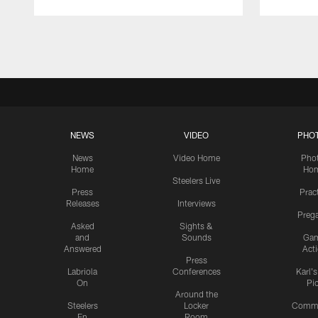
Pause
Play
NEWS
VIDEO
PHO
News
Video Home
Pho
Home
Ho
Steelers Live
Press
Prac
Releases
Interviews
Preg
Asked
Sights &
and
Sounds
Ga
Answered
Act
Press
Labriola
Conferences
Karl'
On
Pi
Around the
Steelers
Locker
Commu
En
Room