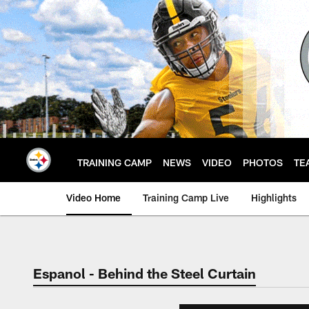
Skip
to
main
content
TRAINING CAMP
NEWS
VIDEO
PHOTOS
TE
Video Home
Training Camp Live
Highlights
Espanol - Behind the Steel Curtain