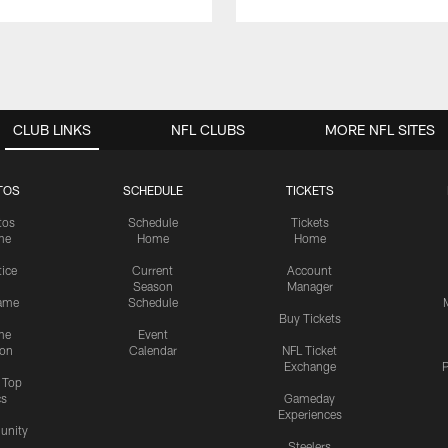
CLUB LINKS
NFL CLUBS
MORE NFL SITES
TOS
SCHEDULE
TICKETS
tos
Schedule
Tickets
me
Home
Home
tice
Current
Account
Season
Manager
ame
Schedule
Buy Tickets
me
Event
ion
Calendar
NFL Ticket
Exchange
P
s Top
cs
Gameday
Experiences
nity
Steelers