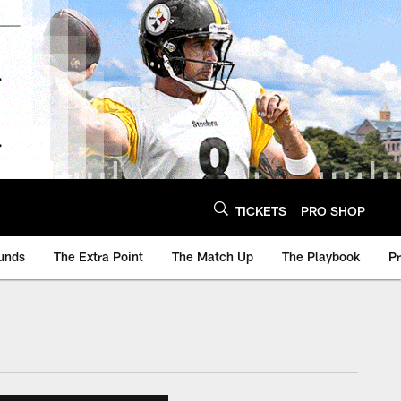
TICKETS
PRO SHOP
unds
The Extra Point
The Match Up
The Playbook
P