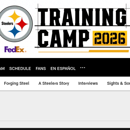
AM
SCHEDULE
FANS
EN ESPAÑOL
Forging Steel
A Steelers Story
Interviews
Sights & So