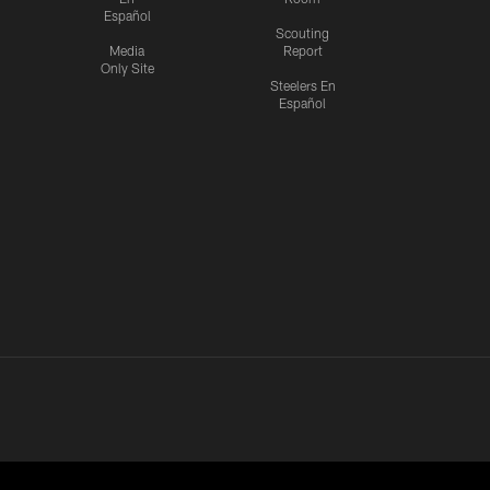
Español
Scouting
Media
Report
Only Site
Steelers En
Español