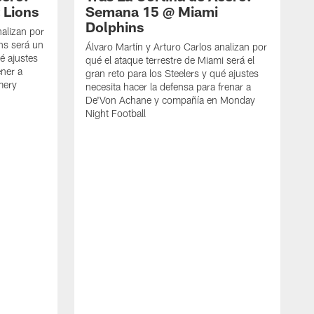
 Lions
Semana 15 @ Miami
Dolphins
nalizan por
ons será un
Álvaro Martín y Arturo Carlos analizan por
ué ajustes
qué el ataque terrestre de Miami será el
ener a
gran reto para los Steelers y qué ajustes
mery
necesita hacer la defensa para frenar a
De'Von Achane y compañía en Monday
Night Football
L
c
Á
c
v