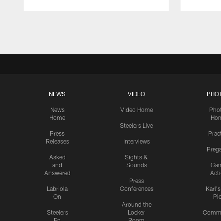
Pause
Play
NEWS
VIDEO
PHO
News
Video Home
Pho
Home
Ho
Steelers Live
Press
Prac
Releases
Interviews
Preg
Asked
Sights &
and
Sounds
Ga
Answered
Act
Press
Labriola
Conferences
Karl'
On
Pi
Around the
Steelers
Locker
Commu
En
Room