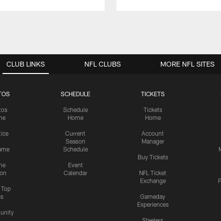
CLUB LINKS
NFL CLUBS
MORE NFL SITES
TOS
SCHEDULE
TICKETS
tos
Schedule
Tickets
me
Home
Home
tice
Current
Account
Season
Manager
ame
Schedule
Buy Tickets
me
Event
ion
Calendar
NFL Ticket
Exchange
P
s Top
cs
Gameday
Experiences
nity
Steelers