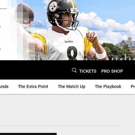
TICKETS
PRO SHOP
unds
The Extra Point
The Match Up
The Playbook
P