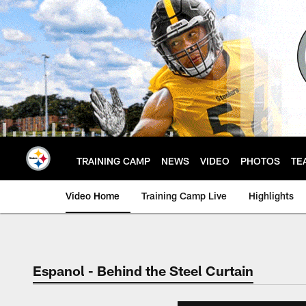
Skip
to
main
content
TRAINING CAMP
NEWS
VIDEO
PHOTOS
TE
Video Home
Training Camp Live
Highlights
Espanol - Behind the Steel Curtain