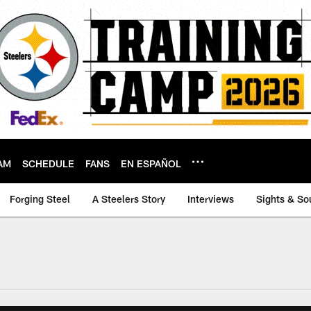
AM
SCHEDULE
FANS
EN ESPAÑOL
Forging Steel
A Steelers Story
Interviews
Sights & So