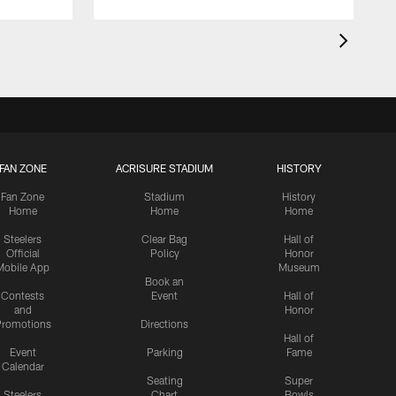
FAN ZONE
ACRISURE STADIUM
HISTORY
Fan Zone
Stadium
History
Home
Home
Home
Steelers
Clear Bag
Hall of
Official
Policy
Honor
Mobile App
Museum
Book an
Contests
Event
Hall of
and
Honor
romotions
Directions
Hall of
Event
Parking
Fame
Calendar
Seating
Super
Steelers
Chart
Bowls