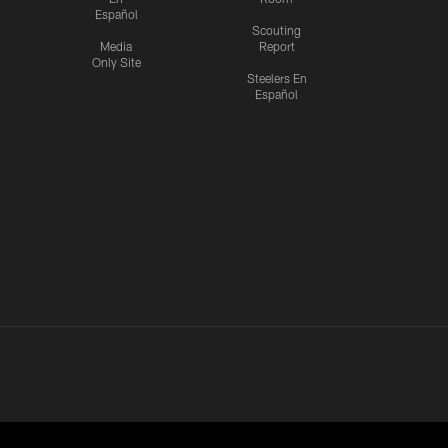
Español
Scouting
Media
Report
Only Site
Steelers En
Español