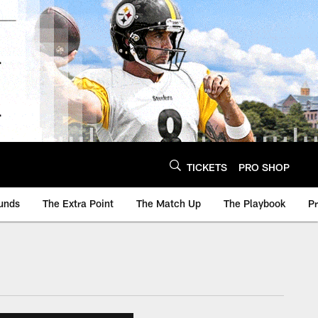
TICKETS
PRO SHOP
unds
The Extra Point
The Match Up
The Playbook
P