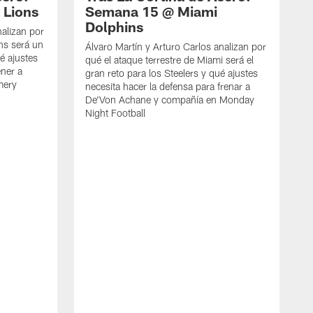
 Lions
Semana 15 @ Miami
Dolphins
nalizan por
ons será un
Álvaro Martín y Arturo Carlos analizan por
ué ajustes
qué el ataque terrestre de Miami será el
ener a
gran reto para los Steelers y qué ajustes
mery
necesita hacer la defensa para frenar a
De'Von Achane y compañía en Monday
Night Football
L
c
Á
c
v