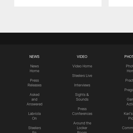
Pause
Play
NEWS
VIDEO
PHO
News
Video Home
Pho
Home
Ho
Steelers Live
Press
Prac
Releases
Interviews
Preg
Asked
Sights &
and
Sounds
Ga
Answered
Act
Press
Labriola
Conferences
Karl'
On
Pi
Around the
Steelers
Locker
Commu
En
Room