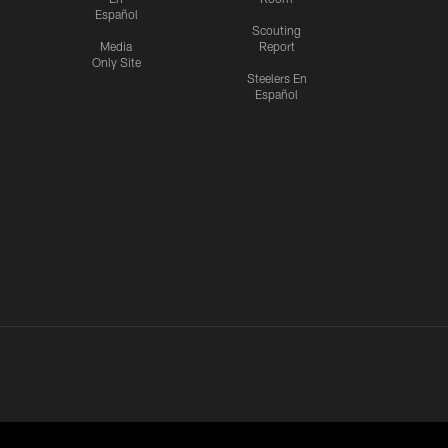
Español
Scouting
Media
Report
Only Site
Steelers En
Español