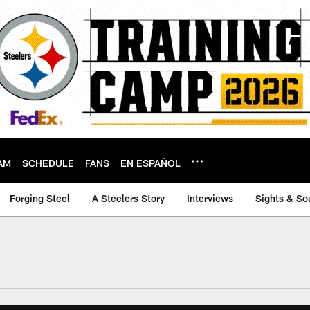
AM
SCHEDULE
FANS
EN ESPAÑOL
Forging Steel
A Steelers Story
Interviews
Sights & So