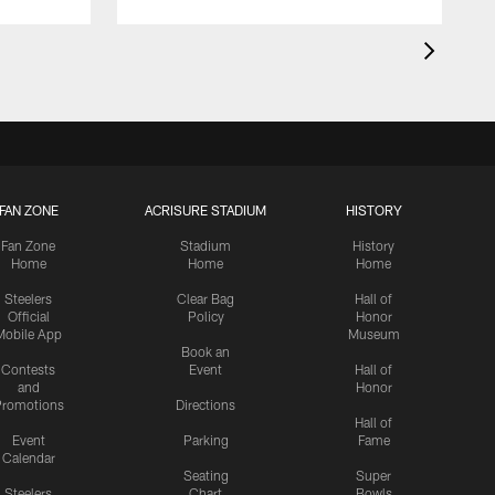
FAN ZONE
ACRISURE STADIUM
HISTORY
Fan Zone
Stadium
History
Home
Home
Home
Steelers
Clear Bag
Hall of
Official
Policy
Honor
Mobile App
Museum
Book an
Contests
Event
Hall of
and
Honor
romotions
Directions
Hall of
Event
Parking
Fame
Calendar
Seating
Super
Steelers
Chart
Bowls