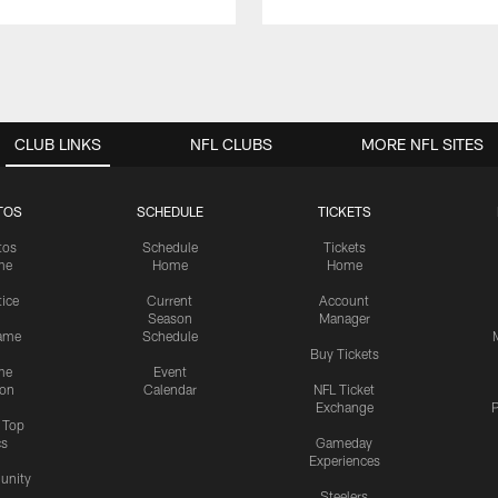
CLUB LINKS
NFL CLUBS
MORE NFL SITES
TOS
SCHEDULE
TICKETS
tos
Schedule
Tickets
me
Home
Home
tice
Current
Account
Season
Manager
ame
Schedule
Buy Tickets
me
Event
ion
Calendar
NFL Ticket
Exchange
P
s Top
cs
Gameday
Experiences
nity
Steelers