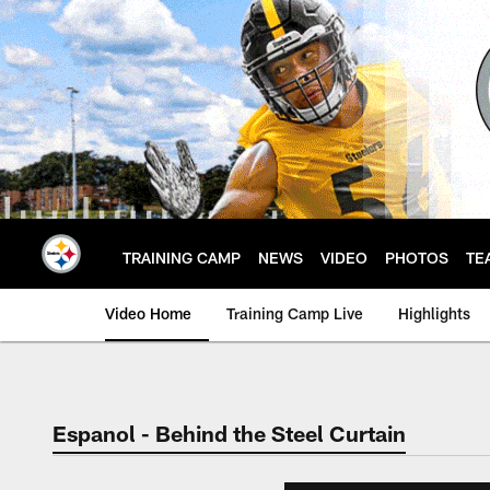
Skip
to
main
content
TRAINING CAMP
NEWS
VIDEO
PHOTOS
TE
Video Home
Training Camp Live
Highlights
Espanol - Behind the Steel Curtain