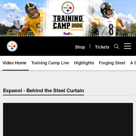
Skip
to
main
content
Shop
Tickets
Open menu button
Video Home
Training Camp Live
Highlights
Forging Steel
A 
Espanol - Behind the Steel Curtain