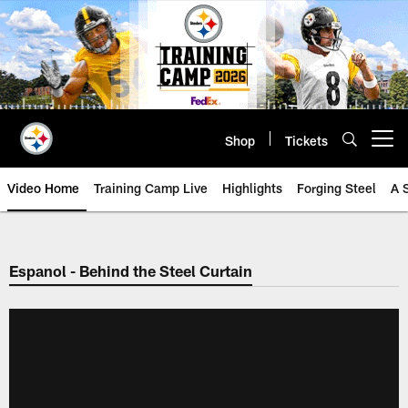
Skip
to
main
content
Shop
Tickets
Open menu button
Video Home
Training Camp Live
Highlights
Forging Steel
A 
Espanol - Behind the Steel Curtain