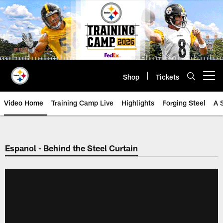
Skip
to
main
content
Shop
Tickets
Open menu button
Video Home
Training Camp Live
Highlights
Forging Steel
A 
Espanol - Behind the Steel Curtain