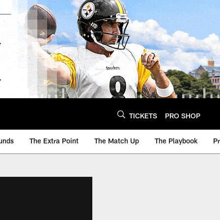
TICKETS
PRO SHOP
unds
The Extra Point
The Match Up
The Playbook
P