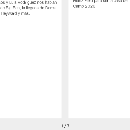
Heinz Field para ser la casa del 
los y Luis Rodriguez nos hablan
Camp 2020.
 de Big Ben, la llegada de Derek
 Heyward y más.
1 / 7