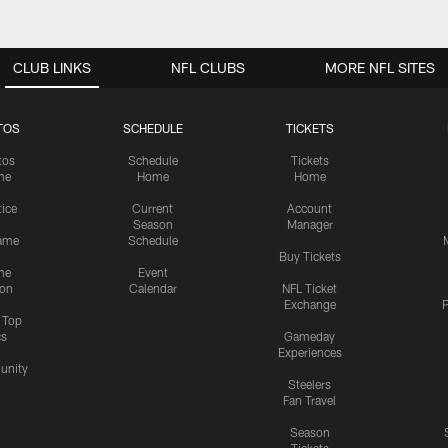
CLUB LINKS
NFL CLUBS
MORE NFL SITES
TOS
SCHEDULE
TICKETS
tos
Schedule
Tickets
me
Home
Home
tice
Current
Account
Season
Manager
ame
Schedule
Buy Tickets
me
Event
ion
Calendar
NFL Ticket
Exchange
P
s Top
cs
Gameday
Experiences
nity
Steelers
Fan Travel
Season
Tickets