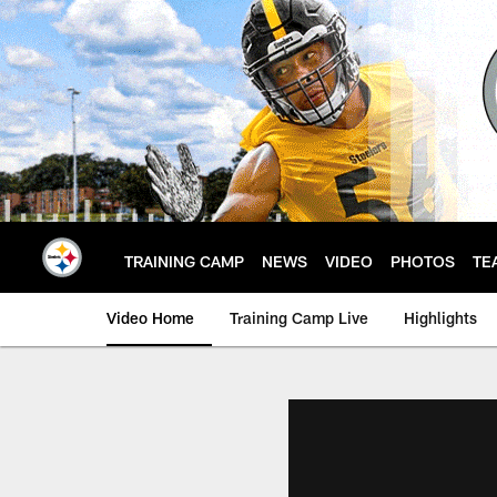
Skip
to
main
content
TRAINING CAMP
NEWS
VIDEO
PHOTOS
TE
Video Home
Training Camp Live
Highlights