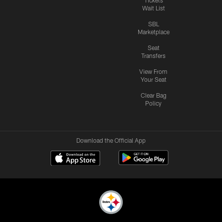
Wait List
SBL
Marketplace
Seat
Transfers
View From
Your Seat
Clear Bag
Policy
Download the Official App