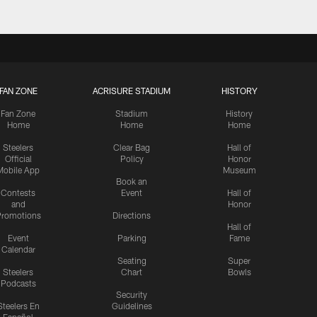
FAN ZONE
ACRISURE STADIUM
HISTORY
Fan Zone
Stadium
History
Home
Home
Home
Steelers
Clear Bag
Hall of
Official
Policy
Honor
Mobile App
Museum
Book an
Contests
Event
Hall of
and
Honor
romotions
Directions
Hall of
Event
Parking
Fame
Calendar
Seating
Super
Steelers
Chart
Bowls
Podcasts
Security
Steelers En
Guidelines
Español