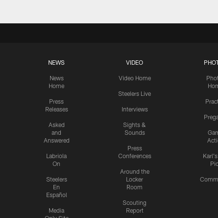
NEWS
VIDEO
PHO
News
Video Home
Pho
Home
Ho
Steelers Live
Press
Prac
Releases
Interviews
Preg
Asked
Sights &
and
Sounds
Ga
Answered
Act
Press
Labriola
Conferences
Karl'
On
Pi
Around the
Steelers
Locker
Commu
En
Room
Español
Scouting
Media
Report
Only Site