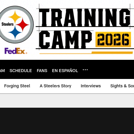
AM
SCHEDULE
FANS
EN ESPAÑOL
Forging Steel
A Steelers Story
Interviews
Sights & So