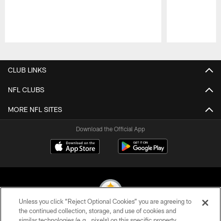
Pause
Play
CLUB LINKS
NFL CLUBS
MORE NFL SITES
Download the Official App
Unless you click “Reject Optional Cookies” you are agreeing to
the continued collection, storage, and use of cookies and
similar technologies (e.g., pixels) on this specific property,
© 2026 Pittsburgh Steelers. All Rights Reserved