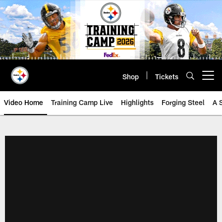
Skip
to
main
content
Shop
Tickets
Open menu button
Video Home
Training Camp Live
Highlights
Forging Steel
A 