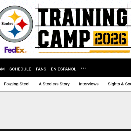
AM
SCHEDULE
FANS
EN ESPAÑOL
Forging Steel
A Steelers Story
Interviews
Sights & So