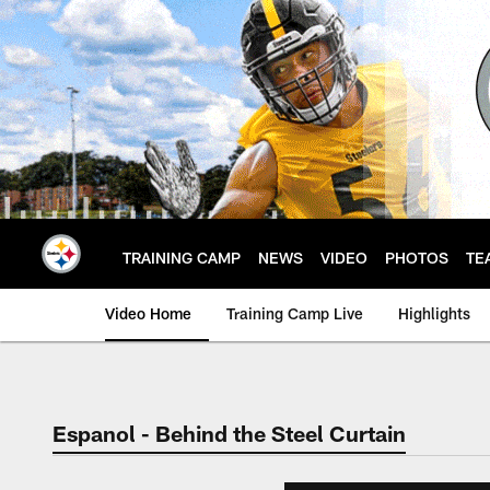
Skip
to
main
content
TRAINING CAMP
NEWS
VIDEO
PHOTOS
TE
Video Home
Training Camp Live
Highlights
Espanol - Behind the Steel Curtain