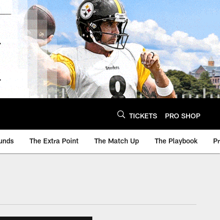
TICKETS
PRO SHOP
unds
The Extra Point
The Match Up
The Playbook
P