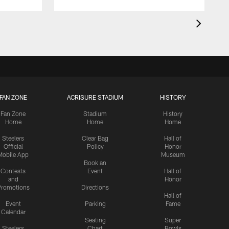
FAN ZONE
ACRISURE STADIUM
HISTORY
Fan Zone
Stadium
History
Home
Home
Home
Steelers
Clear Bag
Hall of
Official
Policy
Honor
Mobile App
Museum
Book an
Contests
Event
Hall of
and
Honor
romotions
Directions
Hall of
Event
Parking
Fame
Calendar
Seating
Super
Steelers
Chart
Bowls