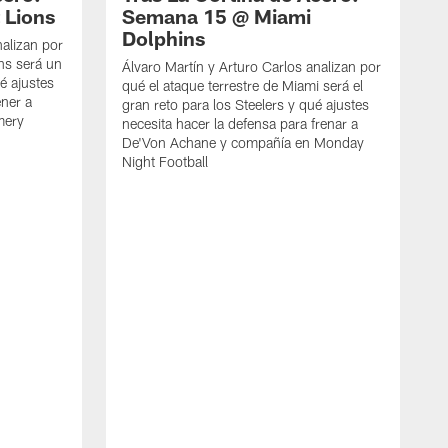
 Lions
Semana 15 @ Miami
Dolphins
nalizan por
ons será un
Álvaro Martín y Arturo Carlos analizan por
ué ajustes
qué el ataque terrestre de Miami será el
ener a
gran reto para los Steelers y qué ajustes
mery
necesita hacer la defensa para frenar a
De'Von Achane y compañía en Monday
Night Football
L
c
Á
c
v