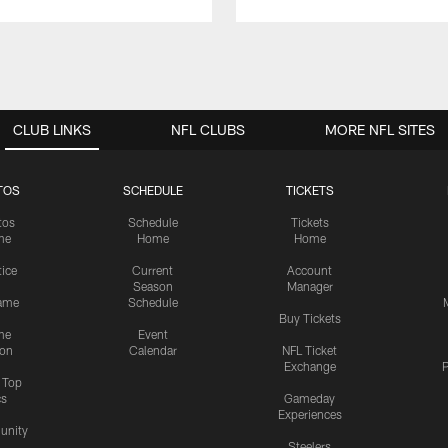
CLUB LINKS
NFL CLUBS
MORE NFL SITES
TOS
SCHEDULE
TICKETS
tos
Schedule
Tickets
me
Home
Home
tice
Current
Account
Season
Manager
ame
Schedule
Buy Tickets
me
Event
ion
Calendar
NFL Ticket
Exchange
P
s Top
cs
Gameday
Experiences
nity
Steelers