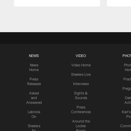
Pause
Play
NEWS
VIDEO
PHO
News
Video Home
Pho
Home
Ho
Steelers Live
Press
Prac
Releases
Interviews
Preg
Asked
Sights &
and
Sounds
Ga
Answered
Act
Press
Labriola
Conferences
Karl'
On
Pi
Around the
Steelers
Locker
Commu
En
Room