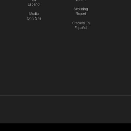
Español
Scouting
Media
Report
Only Site
Steelers En
Español