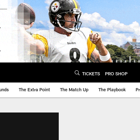
TICKETS
PRO SHOP
unds
The Extra Point
The Match Up
The Playbook
P