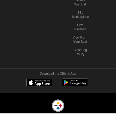
Wait List
SBL
Marketplace
Seat
Transfers
View From
Your Seat
Clear Bag
Policy
Download the Official App