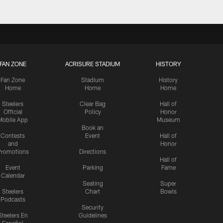
FAN ZONE
ACRISURE STADIUM
HISTORY
Fan Zone
Stadium
History
Home
Home
Home
Steelers
Clear Bag
Hall of
Official
Policy
Honor
Mobile App
Museum
Book an
Contests
Event
Hall of
and
Honor
romotions
Directions
Hall of
Event
Parking
Fame
Calendar
Seating
Super
Steelers
Chart
Bowls
Podcasts
Security
Steelers En
Guidelines
Español