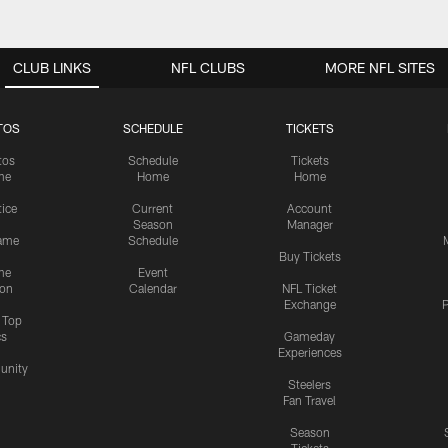
CLUB LINKS
NFL CLUBS
MORE NFL SITES
TOS
SCHEDULE
TICKETS
tos
Schedule
Tickets
me
Home
Home
tice
Current
Account
Season
Manager
ame
Schedule
Buy Tickets
me
Event
ion
Calendar
NFL Ticket
Exchange
P
s Top
cs
Gameday
Experiences
nity
Steelers
Fan Travel
Season
Tickets