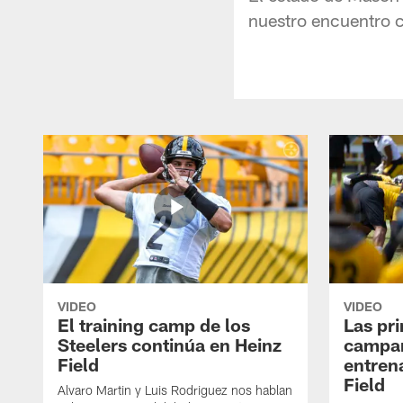
nuestro encuentro c
VIDEO
VIDEO
El training camp de los
Las pr
Steelers continúa en Heinz
campa
Field
entren
Field
Alvaro Martin y Luis Rodriguez nos hablan