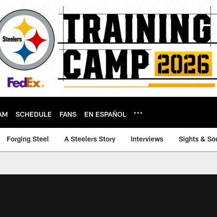
AM
SCHEDULE
FANS
EN ESPAÑOL
Forging Steel
A Steelers Story
Interviews
Sights & So