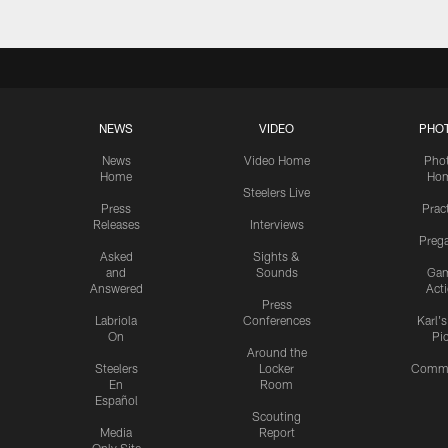
NEWS
VIDEO
PHO
News
Video Home
Pho
Home
Ho
Steelers Live
Press
Prac
Releases
Interviews
Preg
Asked
Sights &
and
Sounds
Ga
Answered
Act
Press
Labriola
Conferences
Karl'
On
Pi
Around the
Steelers
Locker
Commu
En
Room
Español
Scouting
Media
Report
Only Site