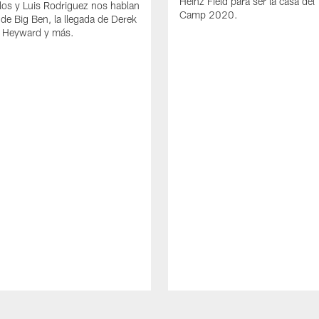
Heinz Field para ser la casa del 
los y Luis Rodriguez nos hablan
Camp 2020.
 de Big Ben, la llegada de Derek
 Heyward y más.