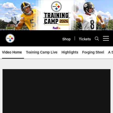
Skip
to
main
content
Shop
Tickets
Open menu button
Video Home
Training Camp Live
Highlights
Forging Steel
A 