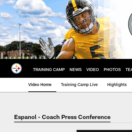
Skip
to
main
content
TRAINING CAMP
NEWS
VIDEO
PHOTOS
TE
Video Home
Training Camp Live
Highlights
Espanol - Coach Press Conference