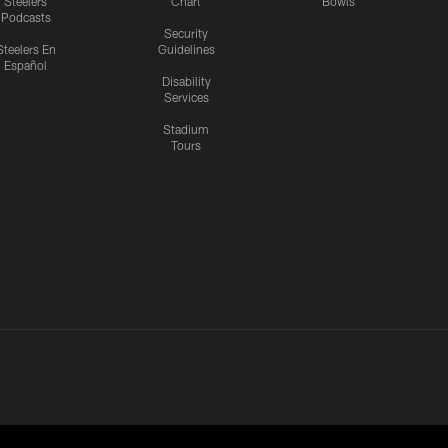
Steelers
Chart
Bowls
Podcasts
Security
Steelers En
Guidelines
Español
Disability
Services
Stadium
Tours