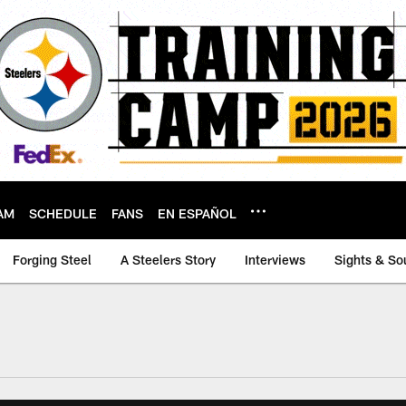
AM
SCHEDULE
FANS
EN ESPAÑOL
Forging Steel
A Steelers Story
Interviews
Sights & So