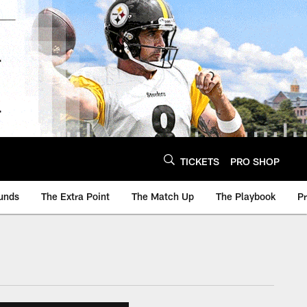
TICKETS
PRO SHOP
unds
The Extra Point
The Match Up
The Playbook
P