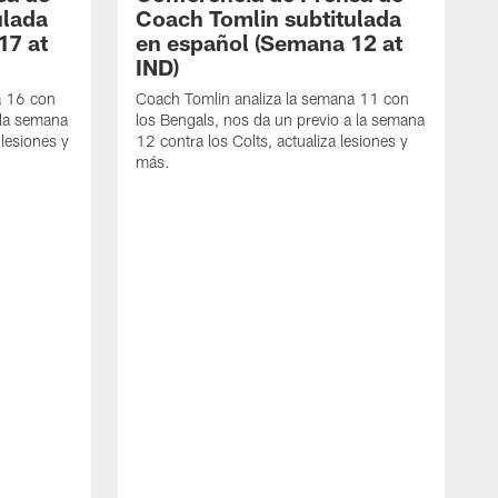
ulada
Coach Tomlin subtitulada
17 at
en español (Semana 12 at
IND)
a 16 con
Coach Tomlin analiza la semana 11 con
 la semana
los Bengals, nos da un previo a la semana
 lesiones y
12 contra los Colts, actualiza lesiones y
más.
C
l
1
m