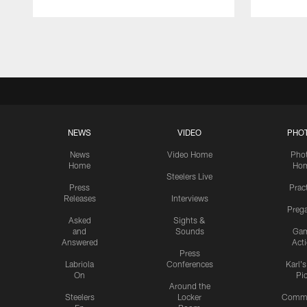
Pause
Play
NEWS
VIDEO
PHO
News
Video Home
Pho
Home
Ho
Steelers Live
Press
Prac
Releases
Interviews
Preg
Asked
Sights &
and
Sounds
Ga
Answered
Act
Press
Labriola
Conferences
Karl'
On
Pi
Around the
Steelers
Locker
Commu