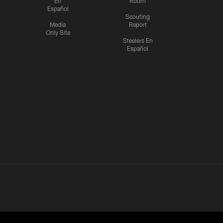
En
Room
Español
Scouting
Media
Report
Only Site
Steelers En
Español