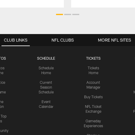
CLUB LINKS
NFL CLUBS
MORE NFL SITES
TOS
SCHEDULE
TICKETS
tos
Schedule
Tickets
me
Home
Home
tice
Current
Account
Season
Manager
ame
Schedule
Buy Tickets
me
Event
ion
Calendar
NFL Ticket
Exchange
P
s Top
cs
Gameday
Experiences
nity