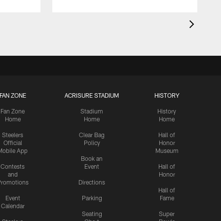
FAN ZONE
ACRISURE STADIUM
HISTORY
Fan Zone
Stadium
History
Home
Home
Home
Steelers
Clear Bag
Hall of
Official
Policy
Honor
Mobile App
Museum
Book an
Contests
Event
Hall of
and
Honor
romotions
Directions
Hall of
Event
Parking
Fame
Calendar
Seating
Super