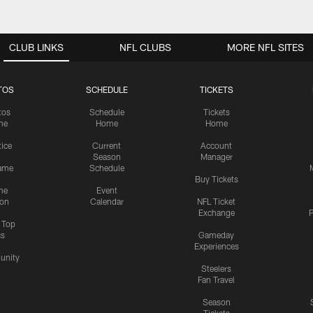
CLUB LINKS
NFL CLUBS
MORE NFL SITES
TOS
SCHEDULE
TICKETS
tos
Schedule
Tickets
me
Home
Home
tice
Current
Account
Season
Manager
ame
Schedule
Buy Tickets
me
Event
ion
Calendar
NFL Ticket
Exchange
P
s Top
cs
Gameday
Experiences
nity
Steelers
Fan Travel
Season
Tickets