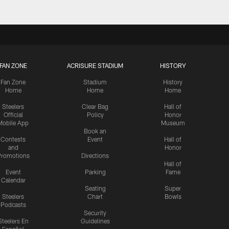
FAN ZONE
ACRISURE STADIUM
HISTORY
Fan Zone
Stadium
History
Home
Home
Home
Steelers
Clear Bag
Hall of
Official
Policy
Honor
Mobile App
Museum
Book an
Contests
Event
Hall of
and
Honor
romotions
Directions
Hall of
Event
Parking
Fame
Calendar
Seating
Super
Steelers
Chart
Bowls
Podcasts
Security
Steelers En
Guidelines
Español