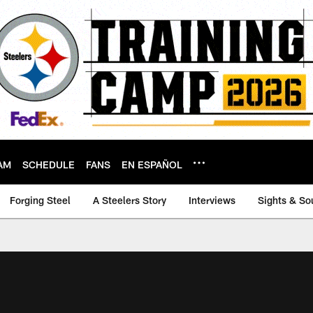
AM
SCHEDULE
FANS
EN ESPAÑOL
Forging Steel
A Steelers Story
Interviews
Sights & So