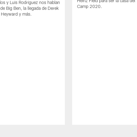
Heinz Field para ser la casa del 
los y Luis Rodriguez nos hablan
Camp 2020.
 de Big Ben, la llegada de Derek
 Heyward y más.