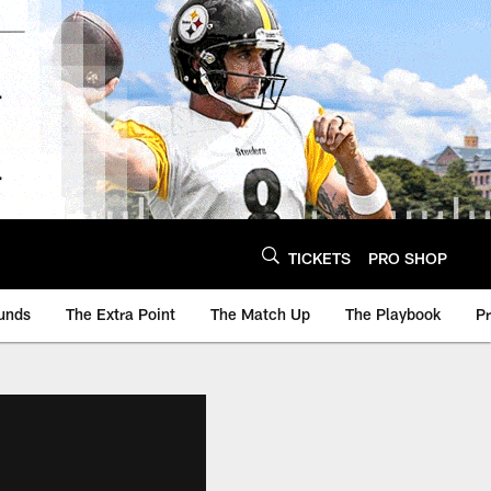
TICKETS
PRO SHOP
unds
The Extra Point
The Match Up
The Playbook
P