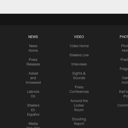
NEWS
VIDEO
PHO
News
Video Home
Pho
Home
Ho
Steelers Live
Press
Prac
Releases
Interviews
Preg
Asked
Sights &
and
Sounds
Ga
Answered
Act
Press
Labriola
Conferences
Karl'
On
Pi
Around the
Steelers
Locker
Commu
En
Room
Español
Scouting
Media
Report
Only Site