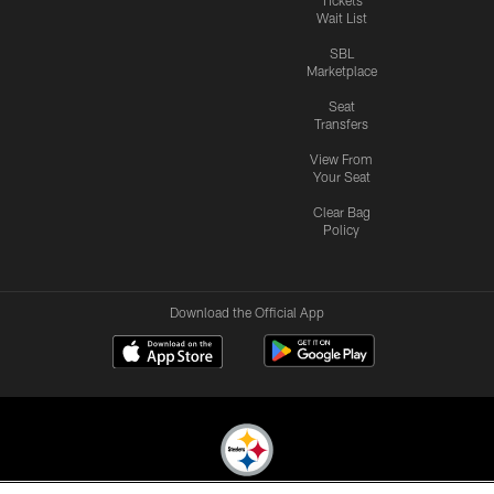
Wait List
SBL
Marketplace
Seat
Transfers
View From
Your Seat
Clear Bag
Policy
Download the Official App