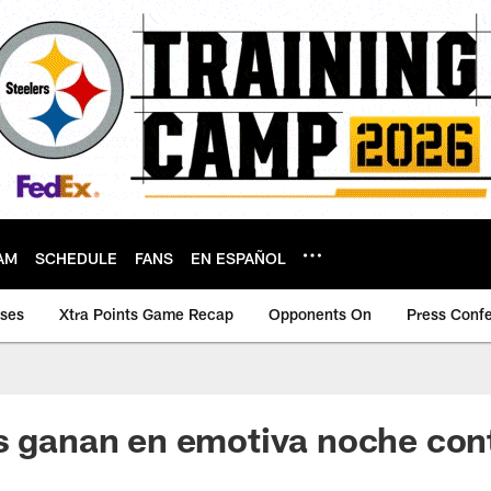
AM
SCHEDULE
FANS
EN ESPAÑOL
ases
Xtra Points Game Recap
Opponents On
Press Conf
s ganan en emotiva noche cont