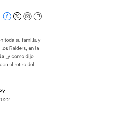
n toda su familia y
los Raiders, en la
da _
y como dijo
on el retiro del
iPY
2022