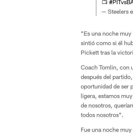
📺
#PITvsB
— Steelers 
"Es una noche muy e
sintió como si él h
Pickett tras la victo
Coach Tomlin, con u
después del partido,
oportunidad de ser p
ligera, estamos muy
de nosotros, queríam
todos nosotros".
Fue una noche muy e