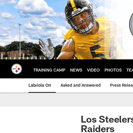
Skip
to
main
content
TRAINING CAMP
NEWS
VIDEO
PHOTOS
TE
Labriola On
Asked and Answered
Press Rele
Los Steeler
Raiders