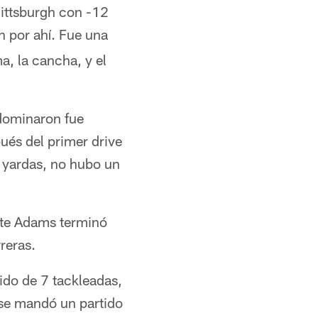
Pittsburgh con -12
n por ahí. Fue una
a, la cancha, y el
 dominaron fue
ués del primer drive
4 yardas, no hubo un
nte Adams terminó
reras.
ido de 7 tackleadas,
 se mandó un partido