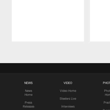
Pause
Play
NEWS
VIDEO
PHO
News
Video Home
Pho
Home
Ho
Steelers Live
Press
Prac
Releases
Interviews