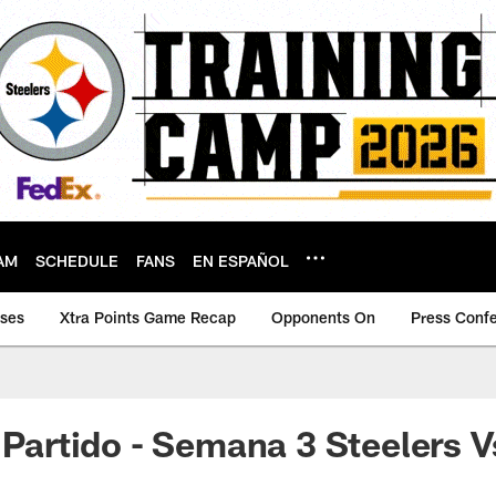
AM
SCHEDULE
FANS
EN ESPAÑOL
ases
Xtra Points Game Recap
Opponents On
Press Conf
l Partido - Semana 3 Steelers V