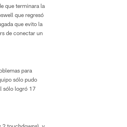
de que terminara la
oswell que regresó
gada que evito la
ars de conectar un
roblemas para
quipo sólo pudo
l sólo logró 17
y 2 touchdowns), y