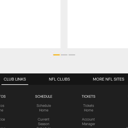
CLUB LINKS
NFL CLUBS
MORE NFL SITES
TOS
SCHEDULE
TICKETS
tos
Schedule
Tickets
me
Home
Home
tice
Current
Account
Season
Manager