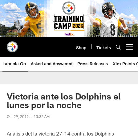
Skip
to
main
content
Shop
Tickets
Open menu button
Labriola On
Asked and Answered
Press Releases
Xtra Points
Victoria ante los Dolphins el
lunes por la noche
Oct 29, 2019 at 10:32 AM
Análisis del la victoria 27-14 contra los Dolphins