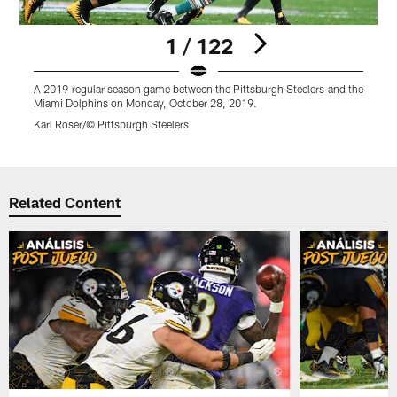
1 / 122
A 2019 regular season game between the Pittsburgh Steelers and the
A
Miami Dolphins on Monday, October 28, 2019.
M
Karl Roser/© Pittsburgh Steelers
R
Pause
Play
Related Content