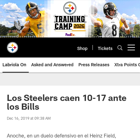
Skip
to
main
content
Shop
Tickets
Open menu button
Labriola On
Asked and Answered
Press Releases
Xtra Points
Los Steelers caen 10-17 ante
los Bills
Dec 16, 2019 at 09:38 AM
Anoche, en un duelo defensivo en el Heinz Field,