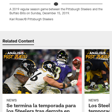
A 2019 regular season game between the Pittsburgh Steelers and the
A
Buffalo Bills on Sunday, December 15, 2019.
B
Karl Roser/© Pittsburgh Steelers
K
Pause
Play
Related Content
NEWS
NEWS
Se termina la temporada para
Los Steele
los Steelers tras derrota en
temporada