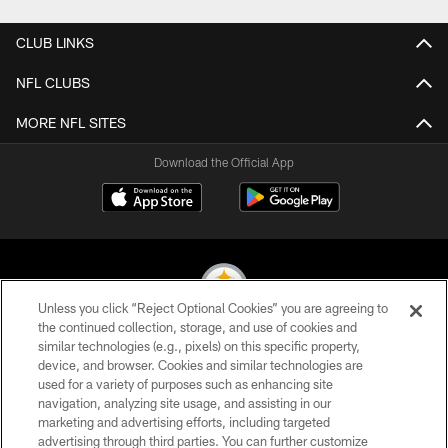
CLUB LINKS
NFL CLUBS
MORE NFL SITES
Download the Official App
Unless you click “Reject Optional Cookies” you are agreeing to
the continued collection, storage, and use of cookies and
similar technologies (e.g., pixels) on this specific property,
© 2026 Pittsburgh Steelers. All Rights Reserved
device, and browser. Cookies and similar technologies are
used for a variety of purposes such as enhancing site
PRIVACY POLICY
navigation, analyzing site usage, and assisting in our
TERMS OF USE
marketing and advertising efforts, including targeted
advertising through third parties. You can further customize