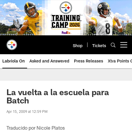
Skip
to
main
content
Shop
Tickets
Open menu button
Labriola On
Asked and Answered
Press Releases
Xtra Points
La vuelta a la escuela para
Batch
Apr 15, 2009 at 12:59 PM
Traducido por Nicole Platos