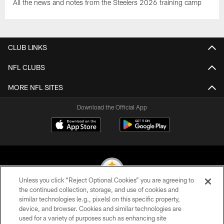
All the news and notes from the Steelers 2026 training camp
CLUB LINKS
NFL CLUBS
MORE NFL SITES
Download the Official App
Unless you click “Reject Optional Cookies” you are agreeing to
the continued collection, storage, and use of cookies and
similar technologies (e.g., pixels) on this specific property,
© 2026 Pittsburgh Steelers. All Rights Reserved
device, and browser. Cookies and similar technologies are
used for a variety of purposes such as enhancing site
PRIVACY POLICY