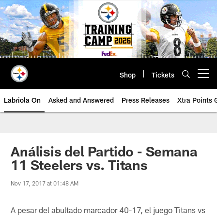
Skip
to
main
content
Shop
Tickets
Open menu button
Labriola On
Asked and Answered
Press Releases
Xtra Points
Análisis del Partido - Semana
11 Steelers vs. Titans
Nov 17, 2017 at 01:48 AM
A pesar del abultado marcador 40-17, el juego Titans vs