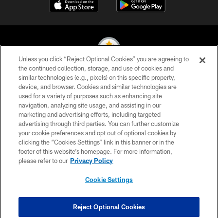
Unless you click “Reject Optional Cookies” you are agreeing to
the continued collection, storage, and use of cookies and
similar technologies (e.g., pixels) on this specific property,
© 2026 Pittsburgh Steelers. All Rights Reserved
device, and browser. Cookies and similar technologies are
used for a variety of purposes such as enhancing site
PRIVACY POLICY
navigation, analyzing site usage, and assisting in our
TERMS OF USE
marketing and advertising efforts, including targeted
advertising through third parties. You can further customize
ACCESSIBILITY
your cookie preferences and opt out of optional cookies by
clicking the “Cookies Settings” link in this banner or in the
CONTACT US
footer of this website’s homepage. For more information,
SITE MAP
please refer to our
Privacy Policy
AD CHOICES
Cookie Settings
YOUR PRIVACY CHOICES
COOKIE SETTINGS
Reject Optional Cookies